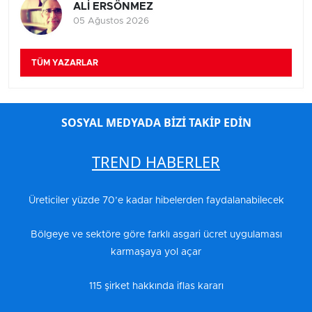
ALİ ERSÖNMEZ
05 Ağustos 2026
TÜM YAZARLAR
SOSYAL MEDYADA BİZİ TAKİP EDİN
TREND HABERLER
Üreticiler yüzde 70’e kadar hibelerden faydalanabilecek
Bölgeye ve sektöre göre farklı asgari ücret uygulaması
karmaşaya yol açar
115 şirket hakkında iflas kararı