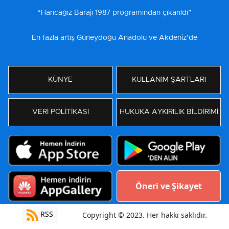
“Hancağız Barajı 1987 programından çıkarıldı”
En fazla artış Güneydoğu Anadolu ve Akdeniz’de
KÜNYE
KULLANIM ŞARTLARI
VERİ POLİTİKASI
HUKUKA AYKIRILIK BİLDİRİMİ
Öneri ve Şikayet
RSS
Copyright © 2023. Her hakkı saklıdır.