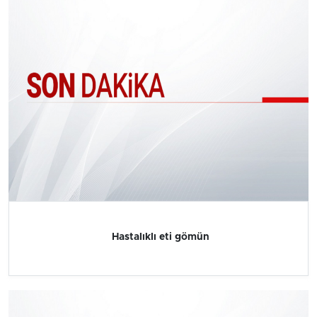
Hastalıklı eti gömün