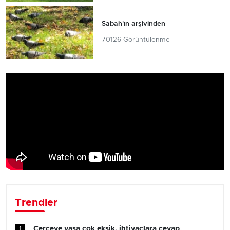
Sabah'ın arşivinden
70126 Görüntülenme
Trendler
Çerçeve yasa çok eksik, ihtiyaçlara cevap
1