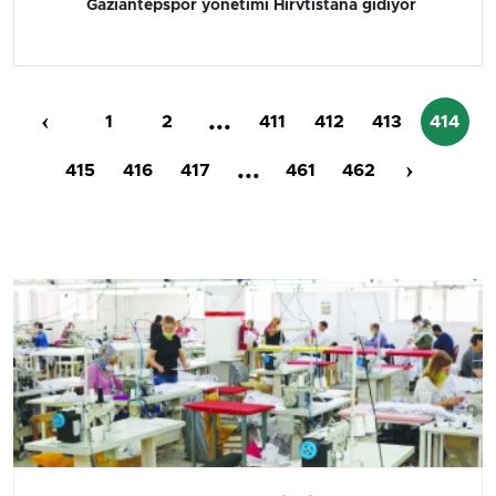
Gaziantepspor yönetimi Hırvtistana gidiyor
‹
...
1
2
411
412
413
414
...
›
415
416
417
461
462