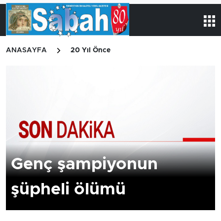
ANASAYFA
20 Yıl Önce
Genç şampiyonun
şüpheli ölümü