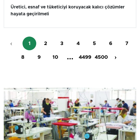
Üretici, esnaf ve tüketiciyi koruyacak kalıcı çözümler
hayata geçirilmeli
‹
1
2
3
4
5
6
7
...
›
8
9
10
4499
4500