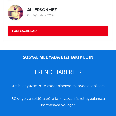
ALİ ERSÖNMEZ
05 Ağustos 2026
TÜM YAZARLAR
SOSYAL MEDYADA BİZİ TAKİP EDİN
TREND HABERLER
Üreticiler yüzde 70’e kadar hibelerden faydalanabilecek
Bölgeye ve sektöre göre farklı asgari ücret uygulaması
karmaşaya yol açar