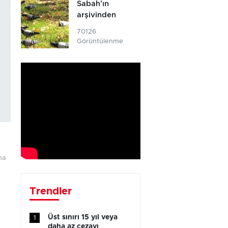
Sabah'ın
arşivinden
70126
Görüntülenme
ma
Trendler
Üst sınırı 15 yıl veya
1
daha az cezayı