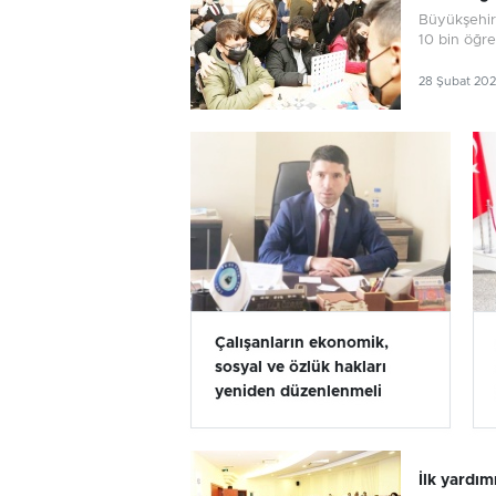
Büyükşehir 
10 bin öğre
28 Şubat 20
Çalışanların ekonomik,
sosyal ve özlük hakları
yeniden düzenlenmeli
İlk yardı