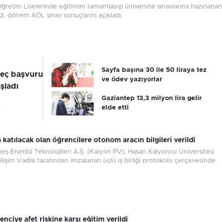
retim Liselerinde eğitimini tamamlayıp üniversite sınavlarına hazırlanan
 2. dönem AÖL sınav sonuçlarını açıkladı.
Sayfa başına 30 ile 50 liraya tez
eç başvuru
ve ödev yazıyorlar
şladı
Gaziantep 13,3 milyon lira gelir
2
elde etti
katılacak olan öğrencilere otonom aracın bilgileri verildi
ş Enerjisi Teknolojileri A.Ş. (Kalyon PV), Hasan Kalyoncu Üniversitesi
lişim Vadisi tarafından imzalanan üçlü iş birliği protokolü çerçevesinde
enciye afet riskine karşı eğitim verildi