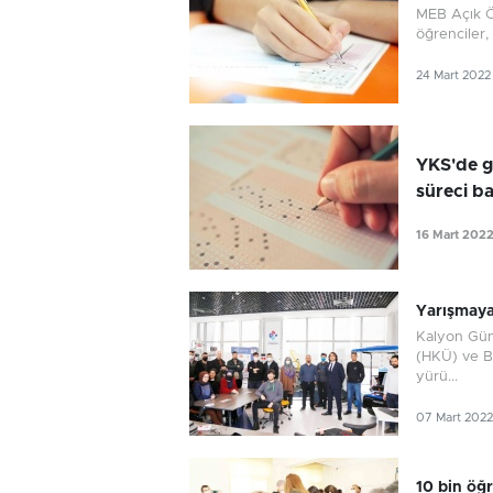
MEB Açık Öğ
öğrenciler,
24 Mart 2022
YKS'de g
süreci ba
16 Mart 202
Yarışmaya 
Kalyon Güne
(HKÜ) ve Bi
yürü...
07 Mart 2022
10 bin öğr