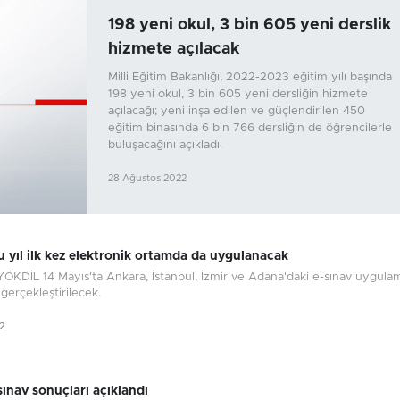
198 yeni okul, 3 bin 605 yeni derslik
hizmete açılacak
Milli Eğitim Bakanlığı, 2022-2023 eğitim yılı başında
198 yeni okul, 3 bin 605 yeni dersliğin hizmete
açılacağı; yeni inşa edilen ve güçlendirilen 450
eğitim binasında 6 bin 766 dersliğin de öğrencilerle
buluşacağını açıkladı.
28 Ağustos 2022
 yıl ilk kez elektronik ortamda da uygulanacak
YÖKDİL 14 Mayıs'ta Ankara, İstanbul, İzmir ve Adana'daki e-sınav uygula
 gerçekleştirilecek.
2
sınav sonuçları açıklandı