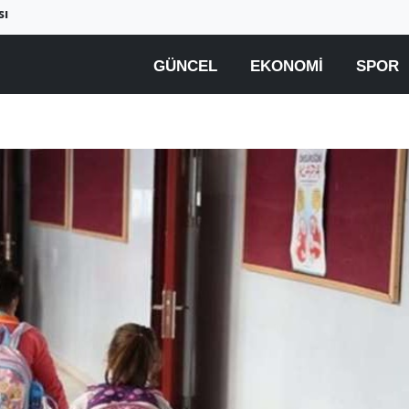
sı
GÜNCEL
EKONOMI
SPOR
Birçok uyku hastalığının
En ucuz sigara 120 TL,
tan...
pa...