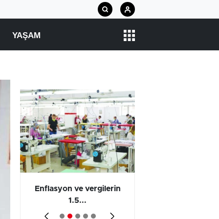
YAŞAM
 en
Enflasyon ve vergilerin
Barış yatırımı, üre
1.5...
ve...