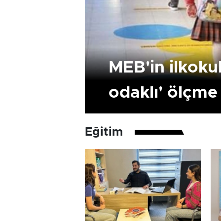
MEB'in ilkokul
odaklı' ölçme
Eğitim