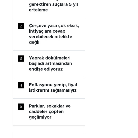
gerektiren suçlara 5 yıl
erteleme
Çerçeve yasa çok eksik,
2
ihtiyaçlara cevap
verebilecek nitelikte
değil
Yaprak dökülmeleri
3
başladı artmasından
endişe ediyoruz
Enflasyonu yenip, fiyat
4
istikrarını sağlamalıyız
Parklar, sokaklar ve
5
caddeler çöpten
geçilmiyor