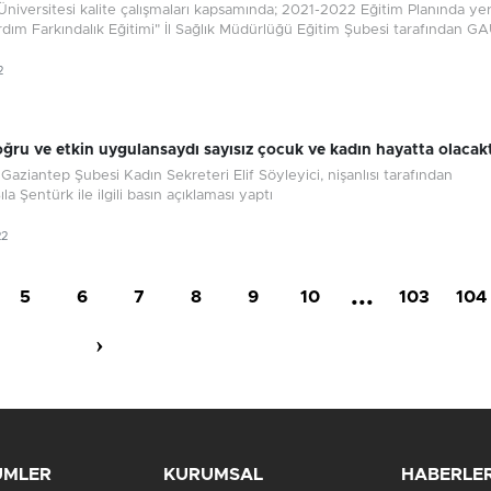
niversitesi kalite çalışmaları kapsamında; 2021-2022 Eğitim Planında ye
ardım Farkındalık Eğitimi" İl Sağlık Müdürlüğü Eğitim Şubesi tarafından GAÜ
2
ğru ve etkin uygulansaydı sayısız çocuk ve kadın hayatta olacakt
Gaziantep Şubesi Kadın Sekreteri Elif Söyleyici, nişanlısı tarafından
la Şentürk ile ilgili basın açıklaması yaptı
22
...
5
6
7
8
9
10
103
104
›
ÜMLER
KURUMSAL
HABERLE