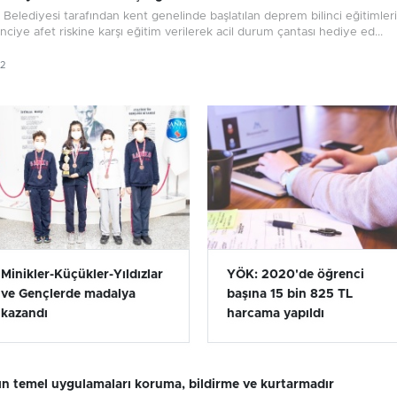
Belediyesi tarafından kent genelinde başlatılan deprem bilinci eğitimleri 
nciye afet riskine karşı eğitim verilerek acil durum çantası hediye ed...
22
Minikler-Küçükler-Yıldızlar
YÖK: 2020'de öğrenci
ve Gençlerde madalya
başına 15 bin 825 TL
kazandı
harcama yapıldı
mın temel uygulamaları koruma, bildirme ve kurtarmadır