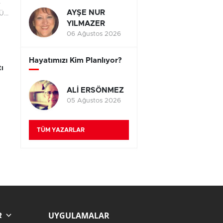
r
AYŞE NUR
...
YILMAZER
06 Ağustos 2026
Hayatımızı Kim Planlıyor?
ı
ALİ ERSÖNMEZ
05 Ağustos 2026
TÜM YAZARLAR
UYGULAMALAR
R