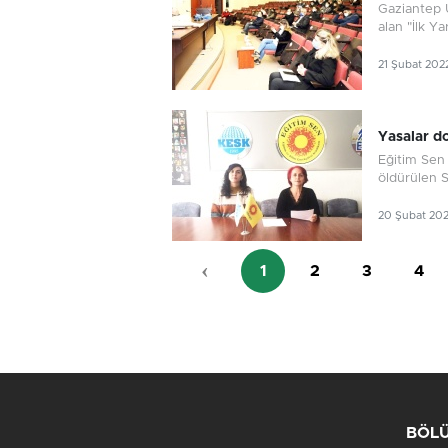
Gaziantep Ü
alan "İlk Y
21 Şubat 202
Yasalar do
Eğitim Sen 
öldürülen Sı
20 Şubat 20
‹
1
2
3
4
BÖL