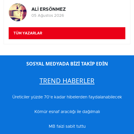
ALİ ERSÖNMEZ
05 Ağustos 2026
TÜM YAZARLAR
SOSYAL MEDYADA BİZİ TAKİP EDİN
TREND HABERLER
Üreticiler yüzde 70’e kadar hibelerden faydalanabilecek
Kömür esnaf aracılığı ile dağılmalı
MB faizi sabit tuttu