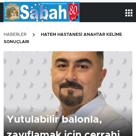
HABERLER
HATEM HASTANESI ANAHTAR KELİME
SONUÇLARI
Yutulabilir balonla,
zayıflamak için cerrahi