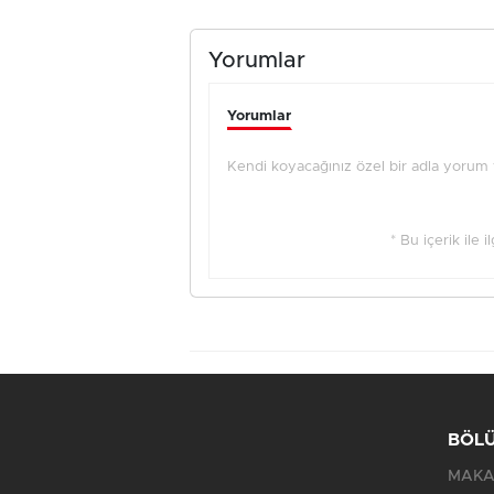
Yorumlar
Yorumlar
Kendi koyacağınız özel bir adla yorum ya
* Bu içerik ile 
BÖL
MAKA