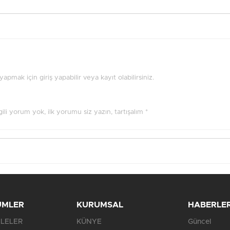
pmak için giriş yapabilir veya kayıt olabilirsiniz.
ilgili yorum yok, ilk yorumu siz yazın, tartışalım *
ÜMLER
KURUMSAL
HABERLE
LELER
KÜNYE
Güncel