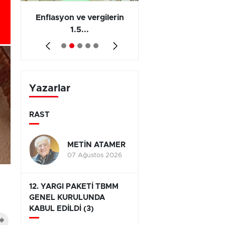
 en
Enflasyon ve vergilerin
Barış yatırımı, üre
1.5...
ve...
Yazarlar
RAST
METİN ATAMER
07 Ağustos 2026
12. YARGI PAKETİ TBMM
GENEL KURULUNDA
KABUL EDİLDİ (3)