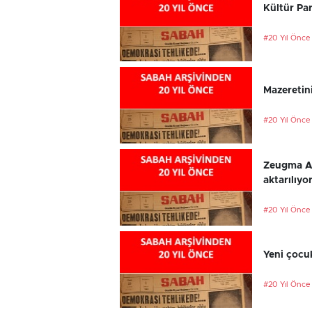
Kültür Par
#20 Yıl Önce
Mazeretini
#20 Yıl Önce
Zeugma An
aktarılıyo
#20 Yıl Önce
Yeni çocu
#20 Yıl Önce