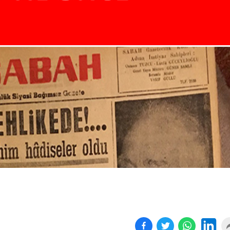
Birçok uyku hastalığının
En ucuz sigara 120 TL,
tan...
pa...