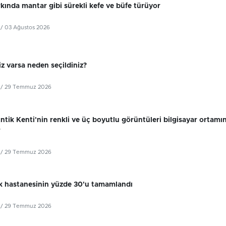
kında mantar gibi sürekli kefe ve büfe türüyor
/ 03 Ağustos 2026
z varsa neden seçildiniz?
/ 29 Temmuz 2026
tik Kenti'nin renkli ve üç boyutlu görüntüleri bilgisayar ortamı
r
/ 29 Temmuz 2026
k hastanesinin yüzde 30'u tamamlandı
/ 29 Temmuz 2026