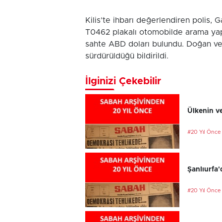
Kilis’te ihbarı değerlendiren polis,
T0462 plakalı otomobilde arama yapt
sahte ABD doları bulundu. Doğan ve Po
sürdürüldüğü bildirildi.
İlginizi Çekebilir
Ülkenin ve
#20 Yıl Önce
Şanlıurfa'
#20 Yıl Önce