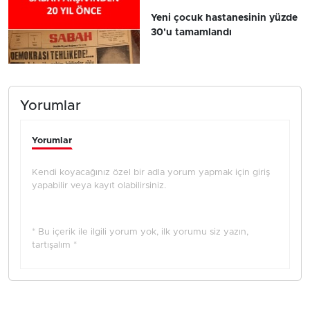
Yeni çocuk hastanesinin yüzde
30'u tamamlandı
Yorumlar
Yorumlar
Kendi koyacağınız özel bir adla yorum yapmak için giriş
yapabilir veya kayıt olabilirsiniz.
* Bu içerik ile ilgili yorum yok, ilk yorumu siz yazın,
tartışalım *