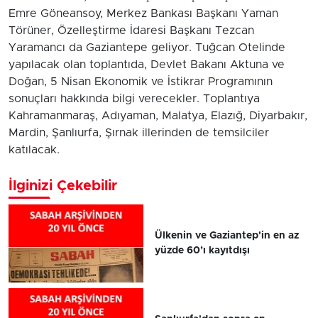
Emre Göneansoy, Merkez Bankası Başkanı Yaman
Törüner, Özelleştirme İdaresi Başkanı Tezcan
Yaramancı da Gaziantepe geliyor. Tuğcan Otelinde
yapılacak olan toplantıda, Devlet Bakanı Aktuna ve
Doğan, 5 Nisan Ekonomik ve İstikrar Programının
sonuçları hakkında bilgi verecekler. Toplantıya
Kahramanmaraş, Adıyaman, Malatya, Elazığ, Diyarbakır,
Mardin, Şanlıurfa, Şırnak illerinden de temsilciler
katılacak.
İlginizi Çekebilir
Ülkenin ve Gaziantep'in en az
yüzde 60’ı kayıtdışı