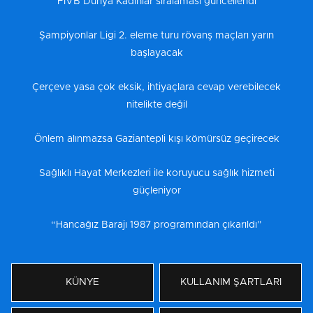
FIVB Dünya Kadınlar sıralaması güncellendi
Şampiyonlar Ligi 2. eleme turu rövanş maçları yarın
başlayacak
Çerçeve yasa çok eksik, ihtiyaçlara cevap verebilecek
nitelikte değil
Önlem alınmazsa Gaziantepli kışı kömürsüz geçirecek
Sağlıklı Hayat Merkezleri ile koruyucu sağlık hizmeti
güçleniyor
“Hancağız Barajı 1987 programından çıkarıldı”
KÜNYE
KULLANIM ŞARTLARI