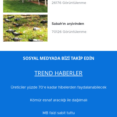
26176 Görüntülenme
Sabah'ın arşivinden
70126 Görüntülenme
SOSYAL MEDYADA BİZİ TAKİP EDİN
TREND HABERLER
Üreticiler yüzde 70’e kadar hibelerden faydalanabilecek
Kömür esnaf aracılığı ile dağılmalı
MB faizi sabit tuttu