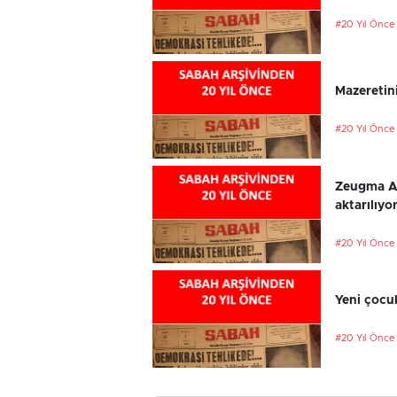
#20 Yıl Önce
Mazeretini
#20 Yıl Önce
Zeugma An
aktarılıyo
#20 Yıl Önce
Yeni çocu
#20 Yıl Önce