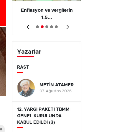
 en
Enflasyon ve vergilerin
Barış yatırımı, üre
1.5...
ve...
Yazarlar
RAST
METİN ATAMER
07 Ağustos 2026
12. YARGI PAKETİ TBMM
GENEL KURULUNDA
KABUL EDİLDİ (3)