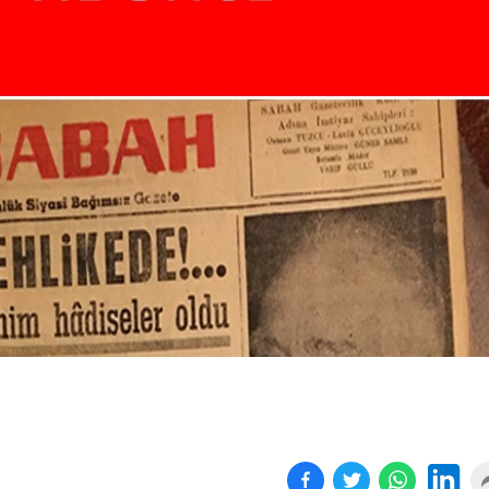
Birçok uyku hastalığının
En ucuz sigara 120 TL,
tan...
pa...