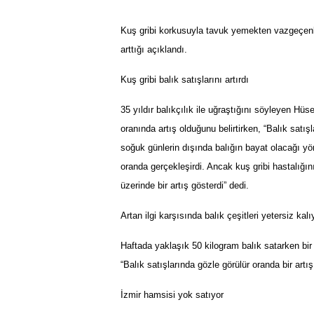
Kuş gribi korkusuyla tavuk yemekten vazgeçenler
arttığı açıklandı.
Kuş gribi balık satışlarını artırdı
35 yıldır balıkçılık ile uğraştığını söyleyen Hü
oranında artış olduğunu belirtirken, “Balık satışl
soğuk günlerin dışında balığın bayat olacağı yön
oranda gerçekleşirdi. Ancak kuş gribi hastalığını
üzerinde bir artış gösterdi” dedi.
Artan ilgi karşısında balık çeşitleri yetersiz kalı
Haftada yaklaşık 50 kilogram balık satarken bi
“
Bal
ı
k sat
ış
lar
ı
nda g
ö
zle g
ö
r
ü
l
ü
r oranda bir art
ış
İ
zmir hamsisi yok sat
ı
yor