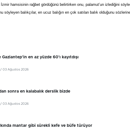
k
İ
zmir hamsisinin ra
ğ
bet g
ö
rdüğünü belirtirken onu, palamut’un izlediğini söyle
u söyleyen balıkçılar, en ucuz balığın en çok satılan balık olduğunu sözlerin
 Gaziantep'in en az yüzde 60’ı kayıtdışı
/ 03 Ağustos 2026
dan sonra en kalabalık derslik bizde
/ 03 Ağustos 2026
kında mantar gibi sürekli kefe ve büfe türüyor