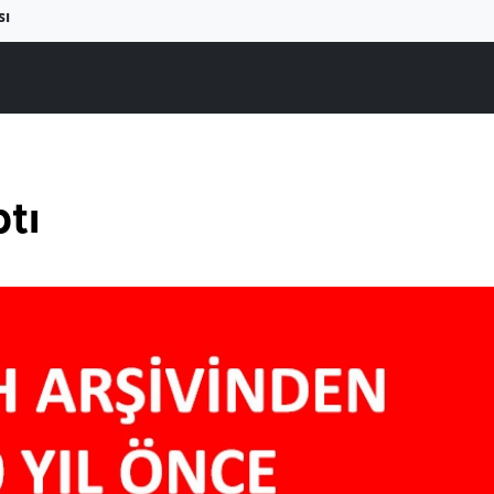
sı
tı