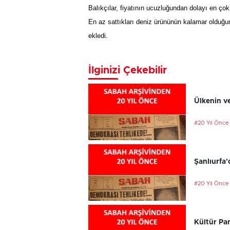
Bal
ı
k
çı
lar, fiyat
ı
n
ı
n ucuzlu
ğ
undan dolay
ı
en
ç
o
En az sattıkları deniz ürününün kalamar olduğun
ekledi.
İlginizi Çekebilir
Ülkenin ve
#20 Yıl Önce
Şanlıurfa'
#20 Yıl Önce
Kültür Par