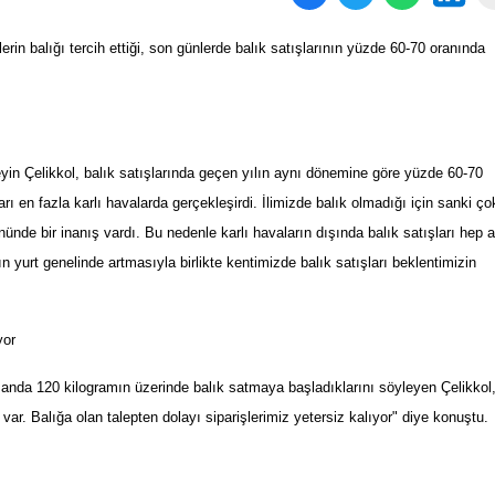
in balığı tercih ettiği, son günlerde balık satışlarının yüzde 60-70 oranında
seyin Çelikkol, balık satışlarında geçen yılın aynı dönemine göre yüzde 60-70
arı en fazla karlı havalarda gerçekleşirdi. İlimizde balık olmadığı için sanki ço
ünde bir inanış vardı. Bu nedenle karlı havaların dışında balık satışları hep 
n yurt genelinde artmasıyla birlikte kentimizde balık satışları beklentimizin
yor
r anda 120 kilogramın
ü
zerinde bal
ı
k satmaya ba
ş
lad
ı
klar
ı
n
ı
s
ö
yleyen
Ç
elikkol
var. Bal
ığ
a olan talepten dolay
ı
sipari
ş
lerimiz yetersiz kal
ı
yor" diye konu
ş
tu.