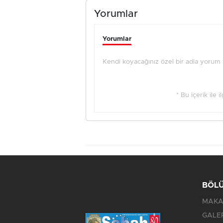
Yorumlar
Yorumlar
Kendi koyacağınız özel bir adla yorum ya
* Bu içerik ile 
BÖL
MAKA
GALE