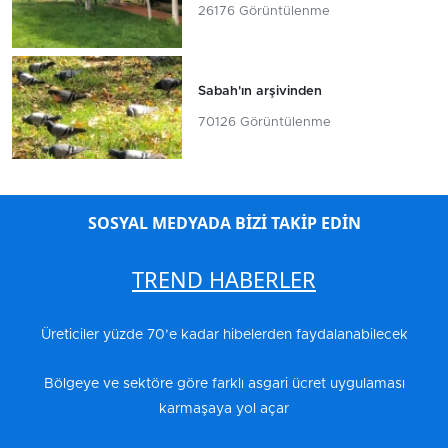
26176 Görüntülenme
Sabah'ın arşivinden
70126 Görüntülenme
SOSYAL MEDYADA BİZİ TAKİP EDİN
TREND HABERLER
Üreticiler yüzde 70’e kadar hibelerden faydalanabilecek
Bölgeye ve sektöre göre farklı asgari ücret uygulaması
karmaşaya yol açar