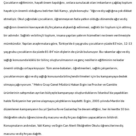
Çocukların eğitiminin, hayati önem taşıdığını, onlara sunulacak olan imkanların çağdaş toplum
hayatı için önemli olduğunu belirten Vali Kamçı, şöyle konuştu: "Ağız ve diş sağlığına çok dikkat
etmeliyiz. Okul çağındaki çocukların, öğrenmeye en fazla yatkın olduğu dönemde ağız ve diş
sağlığının önemini kavrayarak diş fırçalama alışkanlığı edinmesi, sağlıklı bir toplum için atılmış
bir adımdır. Sağlıklı ve bilinçli toplum, insana yapılan yatırım hizmetleri ne önem verilmesiyle
mümkündür. Yapılan araştırmalara göre, Türkiye'de 6 yaş grubu çocukların yüzde 83'nün, 12-13
yaş grubu çocukların da yüzde 81-84’nün dişlerin de çürük bulunuyor. Bu rakamlar ağız ve diş
sağlığı konusunda köklü bir bilinç oluşturulmasının ve genç nesillerin eğitiminin ne kadar
önemli olduğu ortaya koyuyor. Tüm anne-babaları, öğretmenleri, sağlık çalışanlarını,
çocuklarımızın ağız ve diş sağlığı konusunda bilinçlendirilmeleri için bu kampanyaya destek
olmaya çağırıyorum." Metro Grup Genel Müdürü Hakan Ergin ise Procter ve Gamble
ürünlerinin satışımdan ayrılan bütçeyle kampanyayı oluşturduklarını İstanbul'da yaşadıkları
halde Türkiyenin her yerine ulaşmaya çalıştıklarını kaydetti. Ergin, 2005 yılında Mardin'de
düzenlenen kampanyanın bu yıl Şanlıurfa ve Gaziantep’te devam ettiğini, her iki kentte 10 bin
ilköğretim okulu öğrencisine diş macunu ve diş fırçası dağıtımı yapacaklarını bildirdi.
Konuşmaların ardından, Vali Kamçı ve Ergin Can Alevli İlköğretim Okulu öğrencilerine diş
macunu ve diş fırçası dağıttı.