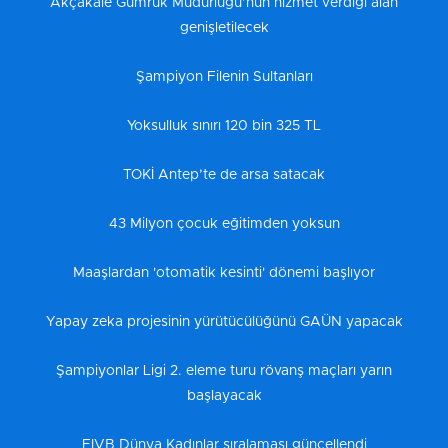
Akçakale Gümrük Müdürlüğü’nün hizmet verdiği alan
genişletilecek
Şampiyon Filenin Sultanları
Yoksulluk sınırı 120 bin 325 TL
TOKİ Antep’te de arsa satacak
43 Milyon çocuk eğitimden yoksun
Maaşlardan 'otomatik kesinti' dönemi başlıyor
Yapay zeka projesinin yürütücülüğünü GAÜN yapacak
Şampiyonlar Ligi 2. eleme turu rövanş maçları yarın
başlayacak
FIVB Dünya Kadınlar sıralaması güncellendi