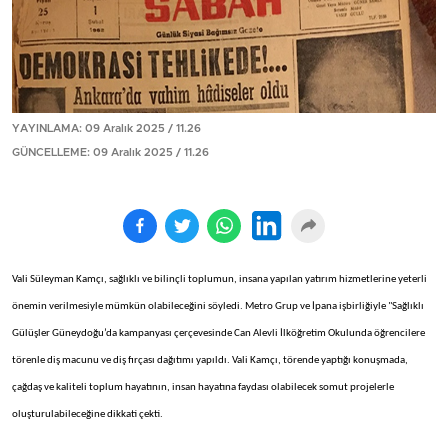
YAYINLAMA: 09 Aralık 2025 / 11.26
GÜNCELLEME: 09 Aralık 2025 / 11.26
Vali Süleyman Kamçı, sağlıklı ve bilinçli toplumun, insana yapılan yatırım hizmetlerine yeterli
önemin verilmesiyle mümkün olabileceğini söyledi. Metro Grup ve İpana işbirliğiyle "Sağlıklı
Gülüşler Güneydoğu’da kampanyası çerçevesinde Can Alevli İlköğretim Okulunda öğrencilere
törenle diş macunu ve diş fırçası dağıtımı yapıldı. Vali Kamçı, törende yaptığı konuşmada,
çağdaş ve kaliteli toplum hayatının, insan hayatına faydası olabilecek somut projelerle
oluşturulabileceğine dikkati çekti.