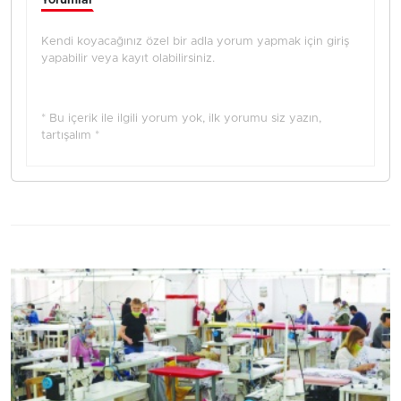
Yorumlar
Kendi koyacağınız özel bir adla yorum yapmak için giriş
yapabilir veya kayıt olabilirsiniz.
* Bu içerik ile ilgili yorum yok, ilk yorumu siz yazın,
tartışalım *