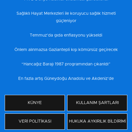
Sağlıklı Hayat Merkezleri ile koruyucu sağlık hizmeti
güçleniyor
Temmuz’da gıda enflasyonu yükseldi
Önlem alınmazsa Gaziantepli kışı kömürsüz geçirecek
“Hancağız Barajı 1987 programından çıkarıldı”
En fazla artış Güneydoğu Anadolu ve Akdeniz’de
KÜNYE
KULLANIM ŞARTLARI
VERİ POLİTİKASI
HUKUKA AYKIRILIK BİLDİRİMİ