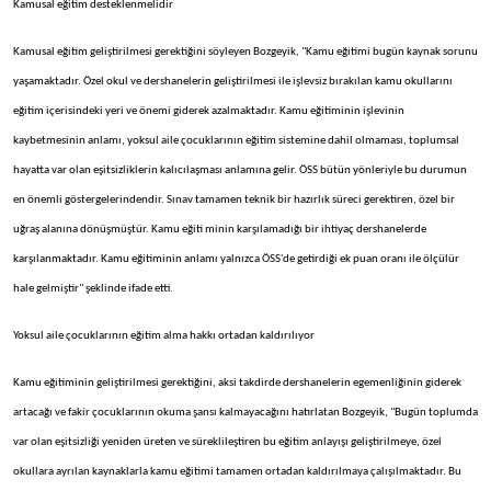
Kamusal eğitim desteklenmelidir
Kamusal eğitim geliştirilmesi gerektiğini söyleyen Bozgeyik, "Kamu eğitimi bugün kaynak sorunu
yaşamaktadır. Özel okul ve dershanelerin geliştirilmesi ile işlevsiz bırakılan kamu okullarını
eğitim içerisindeki yeri ve önemi giderek azalmaktadır. Kamu eğitiminin işlevinin
kaybetmesinin anlamı, yoksul aile çocuklarının eğitim sistemine dahil olmaması, toplumsal
hayatta var olan eşitsizliklerin kalıcılaşması anlamına gelir. ÖSS bütün yönleriyle bu durumun
en önemli göstergelerindendir. Sınav tamamen teknik bir hazırlık süreci gerektiren, özel bir
uğraş alanına dönüşmüştür. Kamu eğiti minin karşılamadığı bir ihtiyaç dershanelerde
karşılanmaktadır. Kamu eğitiminin anlamı yalnızca ÖSS'de getirdiği ek puan oranı ile ölçülür
hale gelmiştir" şeklinde ifade etti.
Yoksul aile çocuklarının eğitim alma hakkı ortadan kaldırılıyor
Kamu eğitiminin geliştirilmesi gerektiğini, aksi takdirde dershanelerin egemenliğinin giderek
artacağı ve fakir çocuklarının okuma şansı kalmayacağını hatırlatan Bozgeyik, "Bugün toplumda
var olan eşitsizliği yeniden üreten ve süreklileştiren bu eğitim anlayışı geliştirilmeye, özel
okullara ayrılan kaynaklarla kamu eğitimi tamamen ortadan kaldırılmaya çalışılmaktadır. Bu