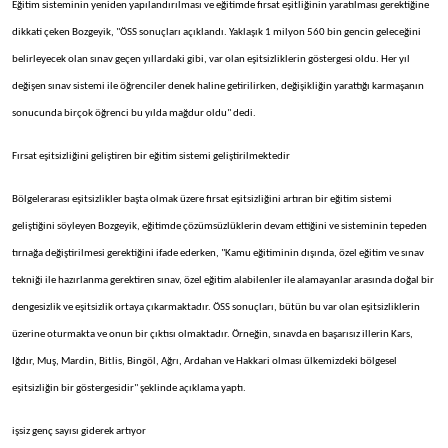
Eğitim sisteminin yeniden yapılandırılması ve eğitimde fırsat eşitliğinin yaratılması gerektiğine
dikkati çeken Bozgeyik, "ÖSS sonuçları açıklandı. Yaklaşık 1 milyon 560 bin gencin geleceğini
belirleyecek olan sınav geçen yıllardaki gibi, var olan eşitsizliklerin göstergesi oldu. Her yıl
değişen sınav sistemi ile öğrenciler denek haline getirilirken, değişikliğin yarattığı karmaşanın
sonucunda birçok öğrenci bu yılda mağdur oldu" dedi.
Fırsat eşitsizliğini geliştiren bir eğitim sistemi geliştirilmektedir
Bölgelerarası eşitsizlikler başta olmak üzere fırsat eşitsizliğini artıran bir eğitim sistemi
geliştiğini söyleyen Bozgeyik, eğitimde çözümsüzlüklerin devam ettiğini ve sisteminin tepeden
tırnağa değiştirilmesi gerektiğini ifade ederken, "Kamu eğitiminin dışında, özel eğitim ve sınav
tekniği ile hazırlanma gerektiren sınav, özel eğitim alabilenler ile alamayanlar arasında doğal bir
dengesizlik ve eşitsizlik ortaya çıkarmaktadır. ÖSS sonuçları, bütün bu var olan eşitsizliklerin
üzerine oturmakta ve onun bir çıktısı olmaktadır. Örneğin, sınavda en başarısız illerin Kars,
Iğdır, Muş, Mardin, Bitlis, Bingöl, Ağrı, Ardahan ve Hakkari olması ülkemizdeki bölgesel
eşitsizliğin bir göstergesidir" şeklinde açıklama yaptı.
işsiz genç sayısı giderek artıyor