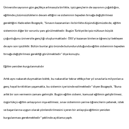
Üniversite sayısının gün geçtikçe artmasıyla birlikte, işsiz gençlerin de sayısının çoğaldığını,
eğitimde çözümsüzlüklerin devam ettiğini ve sisteminin tepeden tırnağa değiştirilmesi
gerektiğini ifade eden Bozgeyik, "Sınavın kazananları ile birlikte düşündüğümüzde de, eğitim
sisteminin diğer bir sorunlu yanı görülmektedir. Bugün Türkiye'de işsiz nüfusun büyük
çoğunluğunu üniversite gençliği oluşturmaktadır. ÖSS’yi kazanan binlerce öğrenciyi bekleyen
de aynı son işsizliktir. Bütün bunlar göz önünde bulundurulduğunda eğitim sisteminin tepeden
tırnağa değiştirilmesi gerektiği görülmektedir" diye konuştu.
Eğitim yeniden kurgulanmalıdır
Artık aynı nakaratı duymaktan bıktık, bu nakaratlar tekrar ettikçe her yıl sınavlarla milyonlarca
genç hayal kırıklıktan yaşamakta, bu sistemin içerisinde ezilmektedir" diyen Bozgeyik, "Buna
artık bir son vermenin zamanı gelmiştir. Bugün eğitim sistemi, kamusal eğitimin geliştirilmesi,
özgürlükçü eğitim anlayışının inşa edilmesi, sınav sisteminin yerine öğrencilerin yetenek, istek
ve başarılarına uygun olarak yönlendirilmesini içeren bir anlayışla eğitimin yeniden
kurgulanması gerekmektedir" şeklinde açıklama yaptı.