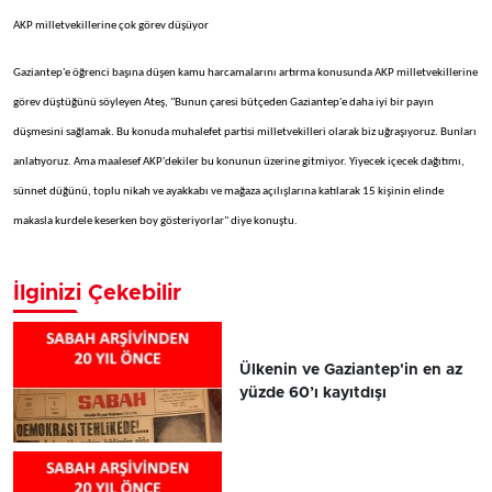
AKP milletvekillerine çok görev düşüyor
Gaziantep'e öğrenci başına düşen kamu harcamalarını artırma konusunda AKP milletvekillerine
görev düştüğünü söyleyen Ateş, "Bunun çaresi bütçeden Gaziantep'e daha iyi bir payın
düşmesini sağlamak. Bu konuda muhalefet partisi milletvekilleri olarak biz uğraşıyoruz. Bunları
anlatıyoruz. Ama maalesef AKP'dekiler bu konunun üzerine gitmiyor. Yiyecek içecek dağıtımı,
sünnet düğünü, toplu nikah ve ayakkabı ve mağaza açılışlarına katılarak 15 kişinin elinde
makasla kurdele keserken boy gösteriyorlar" diye konuştu.
İlginizi Çekebilir
Ülkenin ve Gaziantep'in en az
yüzde 60’ı kayıtdışı