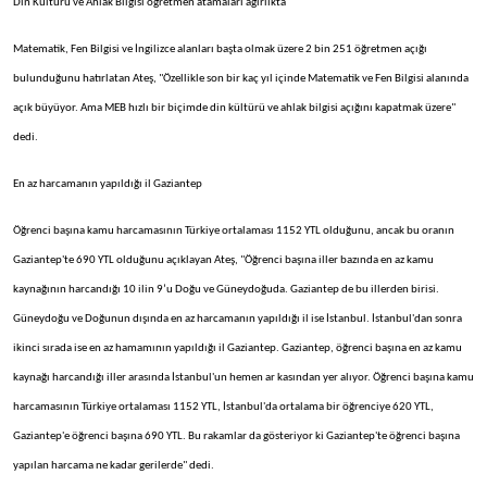
Din Kültürü ve Ahlak Bilgisi öğretmen atamaları ağırlıkta
Matematik, Fen Bilgisi ve İngilizce alanları başta olmak üzere 2 bin 251 öğretmen açığı
bulunduğunu hatırlatan Ateş, "Özellikle son bir kaç yıl içinde Matematik ve Fen Bilgisi alanında
açık büyüyor. Ama MEB hızlı bir biçimde din kültürü ve ahlak bilgisi açığını kapatmak üzere"
dedi.
En az harcamanın yapıldığı il Gaziantep
Öğrenci başına kamu harcamasının Türkiye ortalaması 1152 YTL olduğunu, ancak bu oranın
Gaziantep'te 690 YTL olduğunu açıklayan Ateş, "Öğrenci başına iller bazında en az kamu
kaynağının harcandığı 10 ilin 9’u Doğu ve Güneydoğuda. Gaziantep de bu illerden birisi.
Güneydoğu ve Doğunun dışında en az harcamanın yapıldığı il ise İstanbul. İstanbul'dan sonra
ikinci sırada ise en az hamamının yapıldığı il Gaziantep. Gaziantep, öğrenci başına en az kamu
kaynağı harcandığı iller arasında İstanbul'un hemen ar kasından yer alıyor. Öğrenci başına kamu
harcamasının Türkiye ortalaması 1152 YTL, İstanbul'da ortalama bir öğrenciye 620 YTL,
Gaziantep'e öğrenci başına 690 YTL. Bu rakamlar da gösteriyor ki Gaziantep'te öğrenci başına
yapılan harcama ne kadar gerilerde" dedi.