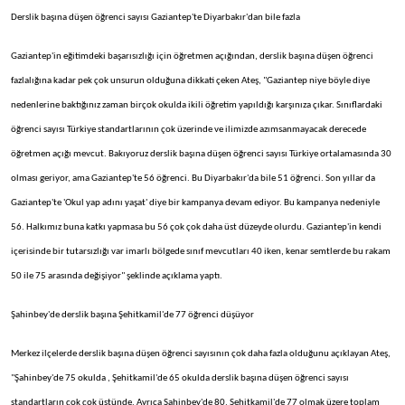
Derslik başına düşen öğrenci sayısı Gaziantep'te Diyarbakır'dan bile fazla
Gaziantep'in eğitimdeki başarısızlığı için öğretmen açığından, derslik başına düşen öğrenci
fazlalığına kadar pek çok unsurun olduğuna dikkati çeken Ateş, "Gaziantep niye böyle diye
nedenlerine baktığınız zaman birçok okulda ikili öğretim yapıldığı karşınıza çıkar. Sınıflardaki
öğrenci sayısı Türkiye standartlarının çok üzerinde ve ilimizde azımsanmayacak derecede
öğretmen açığı mevcut. Bakıyoruz derslik başına düşen öğrenci sayısı Türkiye ortalamasında 30
olması geriyor, ama Gaziantep'te 56 öğrenci. Bu Diyarbakır'da bile 51 öğrenci. Son yıllar da
Gaziantep'te 'Okul yap adını yaşat' diye bir kampanya devam ediyor. Bu kampanya nedeniyle
56. Halkımız buna katkı yapmasa bu 56 çok çok daha üst düzeyde olurdu. Gaziantep'in kendi
içerisinde bir tutarsızlığı var imarlı bölgede sınıf mevcutları 40 iken, kenar semtlerde bu rakam
50 ile 75 arasında değişiyor" şeklinde açıklama yaptı.
Şahinbey'de derslik başına Şehitkamil'de 77 öğrenci düşüyor
Merkez ilçelerde derslik başına düşen öğrenci sayısının çok daha fazla olduğunu açıklayan Ateş,
"Şahinbey'de 75 okulda , Şehitkamil'de 65 okulda derslik başına düşen öğrenci sayısı
standartların çok çok üstünde. Ayrıca Şahinbey'de 80, Şehitkamil'de 77 olmak üzere toplam