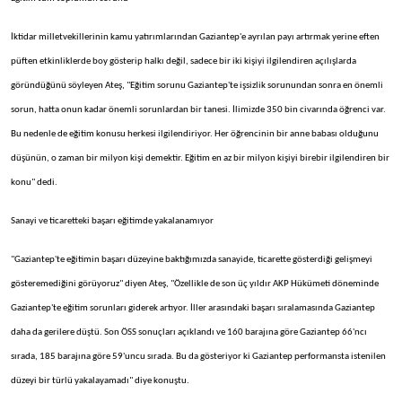
İktidar milletvekillerinin kamu yatırımlarından Gaziantep'e ayrılan payı artırmak yerine eften
püften etkinliklerde boy gösterip halkı değil, sadece bir iki kişiyi ilgilendiren açılışlarda
göründüğünü söyleyen Ateş, "Eğitim sorunu Gaziantep'te işsizlik sorunundan sonra en önemli
sorun, hatta onun kadar önemli sorunlardan bir tanesi. İlimizde 350 bin civarında öğrenci var.
Bu nedenle de eğitim konusu herkesi ilgilendiriyor. Her öğrencinin bir anne babası olduğunu
düşünün, o zaman bir milyon kişi demektir. Eğitim en az bir milyon kişiyi birebir ilgilendiren bir
konu" dedi.
Sanayi ve ticaretteki başarı eğitimde yakalanamıyor
"Gaziantep'te eğitimin başarı düzeyine baktığımızda sanayide, ticarette gösterdiği gelişmeyi
gösteremediğini görüyoruz" diyen Ateş, "Özellikle de son üç yıldır AKP Hükümeti döneminde
Gaziantep'te eğitim sorunları giderek artıyor. İller arasındaki başarı sıralamasında Gaziantep
daha da gerilere düştü. Son ÖSS sonuçları açıklandı ve 160 barajına göre Gaziantep 66'ncı
sırada, 185 barajına göre 59'uncu sırada. Bu da gösteriyor ki Gaziantep performansta istenilen
düzeyi bir türlü yakalayamadı" diye konuştu.