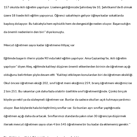
157 okulda ikili öğretim yapılıyor. Liselere geldiğimizde Şahinbey'de 10, Şehitkamil'de 8 olmak
üzere 18 lisede ikili eğitim yapıyoruz. Öğrenci sabahleyin geliyor öğleye kadar sokaklarda
başıboş dolaşıyor. Bu tabiatıyla hem eşitsizlik hem de dengesizliğe neden oluyor. Başarısızlığın
da önemli nedenlerin den biri" diye konuştu.
Mevcut öğretmen sayısı kadar öğretmene ihtiyaç var
Eğitimde başarılı illerin yüzde 90'ında tekil eğitim yapılıyor. Ama Gaziantep'te, ikili öğretim
yapılıyor" diyen Ateş, eğitimde kaliteyi düşüren önemli etkenlerden birinin de öğretmen açığı
olduğunu belirtirken şöyle devam etti: "Kaliteyi etkileyen konulardan biri de öğretmen eksikliği.
Okul öncesi öğretmen eksiği 202, sınıf öğret meni eksiğimiz 259, branş öğretmeni eksiğimiz ise
2 bin 251. Bu rakamlar çok daha fazla olabilir özellikle sınıf öğretmenliğinde. Çünkü birçok
köyde ya vekil ya da sözleşmeli öğretmen var. Bunlar da sadece okulları açık tutmaya yardımcı
oluyor. Bazı köylerde hala birleştirilmiş sınıflar var. Siz bunları ayrı sınıflar yaptığınızda
öğretmen açığı daha da artacak. Sınıflarımızı standarda yakın olan 30 öğrenciye düşürmek
itersek mevcut öğretmen sayısı olan 4 bin 545 öğretmene bir bu kadar da eklememiz gerekir."