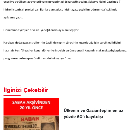
enerjiye de ülkemizde yeterli yatırım yapılmadığı kanaatindeyim. Sakarya Nehri üzerinde 7
hidrolik santrali projesi var. Bunlardan sadece ikisi hayata geçirilmiş durumda" şeklinde
açıklama yaptı.
Döneminde yetişsin diye en iyi değil en kolay olanı seçiyor
Karabay, doğalgaz santrallerinin özellikle yapım sürecinin kısa olduğu için tercih edildiğini
hatırlatırken, "Siyasiler, kendi dönemlerinde bir an önce enerji kazandırmak maksadıyla plansız,
programsız ve hesapsız üretim modelini seçiyor" dedi.
İlginizi Çekebilir
Ülkenin ve Gaziantep'in en az
yüzde 60’ı kayıtdışı