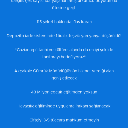
Karşılık çek sayısında yaşanan artış ürkütücü boyutun da
ötesine geçti
115 şirket hakkında iflas kararı
Depozito iade sisteminde 1 liralık teşvik yarı yarıya düşürüldü!
“Gaziantep'i tarihi ve kültürel alanda da en iyi şekilde
tanıtmayı hedefliyoruz"
Akçakale Gümrük Müdürlüğü’nün hizmet verdiği alan
genişletilecek
43 Milyon çocuk eğitimden yoksun
Havacılık eğitiminde uygulama imkanı sağlanacak
Çiftçiyi 3-5 tüccara mahkum etmeyin