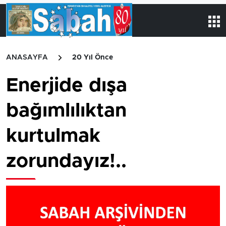
ANASAYFA
20 Yıl Önce
Enerjide dışa
bağımlılıktan
kurtulmak
zorundayız!..