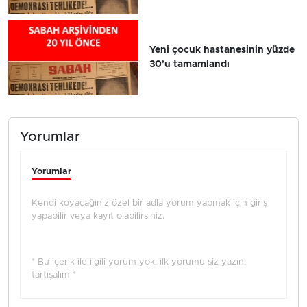
Yeni çocuk hastanesinin yüzde
30'u tamamlandı
Yorumlar
Yorumlar
Kendi koyacağınız özel bir adla yorum yapmak için giriş
yapabilir veya kayıt olabilirsiniz.
* Bu içerik ile ilgili yorum yok, ilk yorumu siz yazın,
tartışalım *