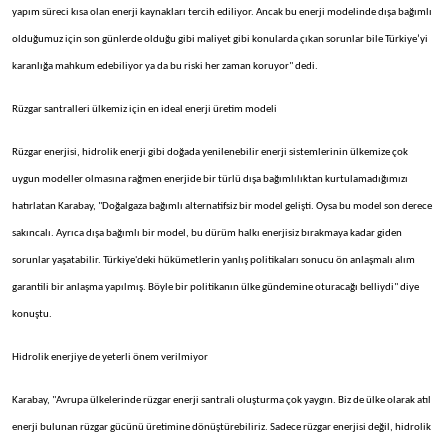
yapım süreci kısa olan enerji kaynakları tercih ediliyor. Ancak bu enerji modelinde dışa bağımlı
olduğumuz için son günlerde olduğu gibi maliyet gibi konularda çıkan sorunlar bile Türkiye’yi
karanlığa mahkum edebiliyor ya da bu riski her zaman koruyor" dedi.
Rüzgar santralleri ülkemiz için en ideal enerji üretim modeli
Rüzgar enerjisi, hidrolik enerji gibi doğada yenilenebilir enerji sistemlerinin ülkemize çok
uygun modeller olmasına rağmen enerjide bir türlü dışa bağımlılıktan kurtulamadığımızı
hatırlatan Karabay, "Doğalgaza bağımlı alternatifsiz bir model gelişti. Oysa bu model son derece
sakıncalı. Ayrıca dışa bağımlı bir model, bu dürüm halkı enerjisiz bırakmaya kadar giden
sorunlar yaşatabilir. Türkiye'deki hükümetlerin yanlış politikaları sonucu ön anlaşmalı alım
garantili bir anlaşma yapılmış. Böyle bir politikanın ülke gündemine oturacağı belliydi" diye
konuştu.
Hidrolik enerjiye de yeterli önem verilmiyor
Karabay, "Avrupa ülkelerinde rüzgar enerji santrali oluşturma çok yaygın. Biz de ülke olarak atıl
enerji bulunan rüzgar gücünü üretimine dönüştürebiliriz. Sadece rüzgar enerjisi değil, hidrolik