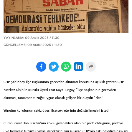
YAYINLAMA: 09 Aralık 2025 / 11.30
GÜNCELLEME: 09 Aralık 2025 / 11.30
CHP Şahinbey İlçe Başkanının görevden alınması konusuna açıklık getiren CHP
Merkez Disiplin Kurulu Üyesi Esat Kaya Turgay, "İlçe başkanının görevden
alınması, tamamen tüzüğe uygun olarak gelişen bir olaydır" dedi.
Yönetim kurulunun sekiz üyesi ilçe sekreterinin değiştirilmesini istedi
Cumhuriyet Halk Partisi’nin köklü gelenekleri olan bir parti olduğunu, partiye
üye herkesin tüzüğe uyması gerektiğini vurgulayan CHP’nin eski belediye başkanı