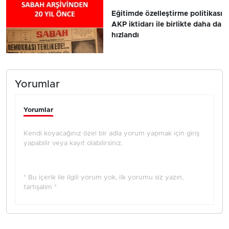
Eğitimde özelleştirme politikası
AKP iktidarı ile birlikte daha da
hızlandı
Yorumlar
Yorumlar
Kendi koyacağınız özel bir adla yorum yapmak için giriş
yapabilir veya kayıt olabilirsiniz.
* Bu içerik ile ilgili yorum yok, ilk yorumu siz yazın,
tartışalım *