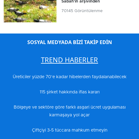
Sabah'ın arşivinden
70145 Görüntülenme
SOSYAL MEDYADA BİZİ TAKİP EDİN
TREND HABERLER
Üreticiler yüzde 70’e kadar hibelerden faydalanabilecek
115 şirket hakkında iflas kararı
Bölgeye ve sektöre göre farklı asgari ücret uygulaması
karmaşaya yol açar
Çiftçiyi 3-5 tüccara mahkum etmeyin