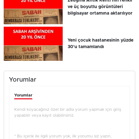
Zeugma Antik Kenti'nin renkli
ve üç boyutlu görüntüleri
bilgisayar ortamına aktarılıyor
Yeni çocuk hastanesinin yüzde
30'u tamamlandı
Yorumlar
Yorumlar
Kendi koyacağınız özel bir adla yorum yapmak için giriş
yapabilir veya kayıt olabilirsiniz.
* Bu içerik ile ilgili yorum yok, ilk yorumu siz yazın,