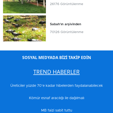
26176 Görüntülenme
Sabah'ın arşivinden
70126 Görüntülenme
SOSYAL MEDYADA BİZİ TAKİP EDİN
TREND HABERLER
Üreticiler yüzde 70’e kadar hibelerden faydalanabilecek
Kömür esnaf aracılığı ile dağılmalı
MB faizi sabit tuttu