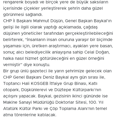
rengarenk boyadı ve birçok yere de büyük saksıların
içerisinde çiçekler yerleştirerek şehrin daha güzel
görünmesi sağlandı.
CHP İl Başkanı Mahmut Düşün, Genel Başkan Baykal’ın
gelişi ile ilgili olarak yaptığı açıklamada, çağdaş
düşünen yöneticiler tarafından gerçekleştirilebileceğini
belirterek, “İnsanların insan onuruna yaraşır bir biçimde
yaşaması için, üretken araştırmacı, ayakları yere basan,
sonuç alıcı belediyecilik anlayışına sahip Celal Doğan,
halka nasıl hizmet götürüleceğini en güzel örneğini
vermiştir” diye konuştu.
Bir grup ünlü gazeteci ile yarın şehrimize gelecek olan
CHP Genel Başkanı Deniz Baykal aynı gün sırası ile,
Toptancı Hali KOSGEB İtfaiye Grup Binası, Katlı
otopark, Düşkünlerevi ve Düztepe Kültürparkı’nın
açılışını yapacak. Baykal, gezisinin ikinci gününde ise
Makine Sanayi Müdürlüğü Doktorlar Sitesi, 100. Yıl
Atatürk Kültür Parkı ve Çöp Toplama Alanı’nın temel
atma törenlerine katılacak.