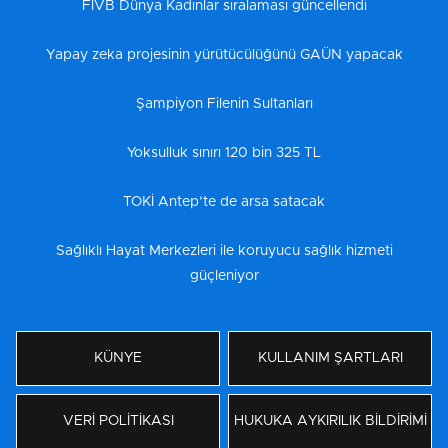
FIVB Dünya Kadınlar sıralaması güncellendi
Yapay zeka projesinin yürütücülüğünü GAÜN yapacak
Şampiyon Filenin Sultanları
Yoksulluk sınırı 120 bin 325 TL
TOKİ Antep’te de arsa satacak
Sağlıklı Hayat Merkezleri ile koruyucu sağlık hizmeti
güçleniyor
KÜNYE
KULLANIM ŞARTLARI
VERİ POLİTİKASI
HUKUKA AYKIRILIK BİLDİRİMİ