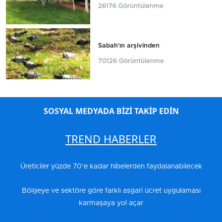
26176 Görüntülenme
Sabah'ın arşivinden
70126 Görüntülenme
SOSYAL MEDYADA BİZİ TAKİP EDİN
TREND HABERLER
Üreticiler yüzde 70’e kadar hibelerden faydalanabilecek
Bölgeye ve sektöre göre farklı asgari ücret uygulaması
karmaşaya yol açar