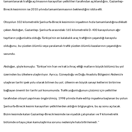
tamamlanarak trafiğe açılmasının karayolları yetkilileri tarafından açıklandığını, Gaziantep-
Birecik kesiminin ise 2010 yılında tamamlanmasının beklendiğini iddia etti.
Otoyolun 102 kilometrelik Şanlıurfa-Birecik kesiminin inşaatının hızla tamamlandığına dikkati
çeken Akdoğan, Gaziantep- Şanlıurfa arasındaki 165 kilometrelik D- 400 karayolunun ağır
taşıtların yoğunlukta olduğu Türkiye'nin en kalabalık araç trafiğinin yaşandığı karayolu
olduğunu, bu yüzden ölümlü veya yaralamalı trafik yüzden ölümlü kazalarının yaşandığını
savundu.
Akdoğan, şöyle konuştu: 'Türkiye’nin İran ve Irak'a ihraç ettiği malların büyük bölümü bu yol
üzerinden bu ülkelere ulaştırılıyor. Ayrıca, Güneydoğu ve Doğu Anadolu Bölgesini Akdeniz'e
ulaştıran tarihi ipek yolu olarak bilinen bu yol, ülkenin en büyük sanayi ketlerini birbirine
bağlayan önemli bir tarihi yol konumunda. Trafik yoğunluğunun çözümü için yetkililer
tarafından otoyol yapılması öngörülmüş. 1998 yılında ihale edilip inşaatına başlanan bu yolun
Şanlıurfa-Birecik kesimi karayolları yetkililerden aldığım bilgiye göre, bu ay sonu açılacak.
Bizim kesimde kalan Gaziantep-Birecik kesimde ise viyadük çalışmaları ve 9 kilometrelik
bölümde ortaya çıkan kamulaştırma sorunu nedeniyle hala bitirilemedi."