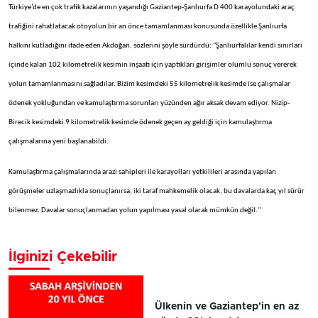
Türkiye’de en çok trafik kazalarının yaşandığı Gaziantep-Şanlıurfa D 400 karayolundaki araç
trafiğini rahatlatacak otoyolun bir an önce tamamlanması konusunda özellikle Şanlıurfa
halkını kutladığını ifade eden Akdoğan, sözlerini şöyle sürdürdü: "Şanlıurfalılar kendi sınırları
içinde kalan 102 kilometrelik kesimin inşaatı için yaptıkları girişimler olumlu sonuç vererek
yolun tamamlanmasını sağladılar. Bizim kesimdeki 55 kilometrelik kesimde ise çalışmalar
ödenek yokluğundan ve kamulaştırma sorunları yüzünden ağır aksak devam ediyor. Nizip-
Birecik kesimdeki 9 kilometrelik kesimde ödenek geçen ay geldiği için kamulaştırma
çalışmalarına yeni başlanabildi.
Kamulaştırma çalışmalarında arazi sahipleri ile karayolları yetkilileri arasında yapılan
görüşmeler uzlaşmazlıkla sonuçlanırsa, iki taraf mahkemelik olacak, bu davalarda kaç yıl sürür
bilenmez. Davalar sonuçlanmadan yolun yapılması yasal olarak mümkün değil."
İlginizi Çekebilir
Ülkenin ve Gaziantep'in en az