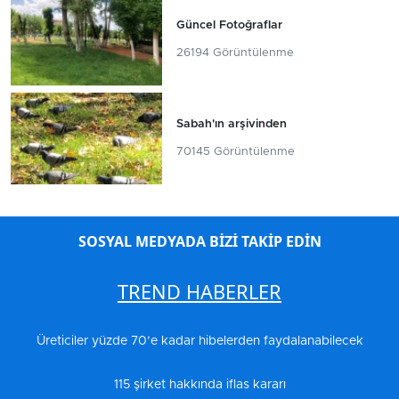
Güncel Fotoğraflar
26194 Görüntülenme
Sabah'ın arşivinden
70145 Görüntülenme
SOSYAL MEDYADA BİZİ TAKİP EDİN
TREND HABERLER
Üreticiler yüzde 70’e kadar hibelerden faydalanabilecek
115 şirket hakkında iflas kararı