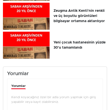
Zeugma Antik Kenti'nin renkli
ve üç boyutlu görüntüleri
bilgisayar ortamına aktarılıyor
Yeni çocuk hastanesinin yüzde
30'u tamamlandı
Yorumlar
Yorumlar
Kendi koyacağınız özel bir adla yorum yapmak için giriş
yapabilir veya kayıt olabilirsiniz.