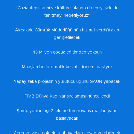
“Gaziantep'i tarihi ve kültürel alanda da en iyi şekilde
tanıtmayı hedefliyoruz"
Akçakale Gümrük Müdürlüğü’nün hizmet verdiği alan
genişletilecek
43 Milyon çocuk eğitimden yoksun
Maaşlardan 'otomatik kesinti' dönemi başlıyor
Yapay zeka projesinin yürütücülüğünü GAÜN yapacak
FIVB Dünya Kadınlar sıralaması güncellendi
Şampiyonlar Ligi 2. eleme turu rövanş maçları yarın
başlayacak
Çerçeve yasa çok eksik, ihtiyaçlara cevap verebilecek