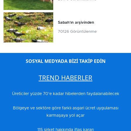
Sabah'ın arşivinden
70126 Görüntülenme
SOSYAL MEDYADA BİZİ TAKİP EDİN
TREND HABERLER
Üreticiler yüzde 70’e kadar hibelerden faydalanabilecek
Bölgeye ve sektöre göre farklı asgari ücret uygulaması
karmaşaya yol açar
115 şirket hakkında iflas kararı