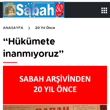
ANASAYFA
20 Yıl Önce
“Hükümete
inanmıyoruz”