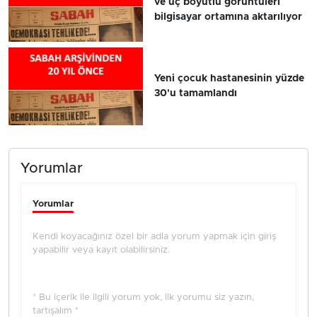
ve üç boyutlu görüntüleri
bilgisayar ortamına aktarılıyor
Yeni çocuk hastanesinin yüzde
30'u tamamlandı
Yorumlar
Yorumlar
Kendi koyacağınız özel bir adla yorum yapmak için giriş
yapabilir veya kayıt olabilirsiniz.
* Bu içerik ile ilgili yorum yok, ilk yorumu siz yazın,
tartışalım *