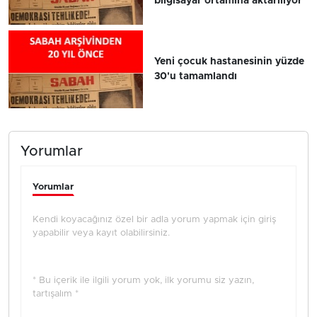
bilgisayar ortamına aktarılıyor
Yeni çocuk hastanesinin yüzde
30'u tamamlandı
Yorumlar
Yorumlar
Kendi koyacağınız özel bir adla yorum yapmak için giriş
yapabilir veya kayıt olabilirsiniz.
* Bu içerik ile ilgili yorum yok, ilk yorumu siz yazın,
tartışalım *