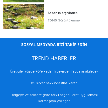
Sabah'ın arşivinden
70145 Görüntülenme
SOSYAL MEDYADA BİZİ TAKİP EDİN
TREND HABERLER
Üreticiler yüzde 70’e kadar hibelerden faydalanabilecek
115 şirket hakkında iflas kararı
Bölgeye ve sektöre göre farklı asgari ücret uygulaması
karmaşaya yol açar