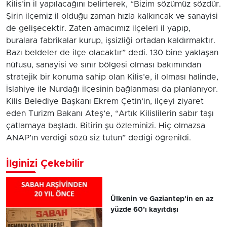
Kilis’in il yapılacağını belirterek, “Bizim sözümüz sözdür.
Şirin ilçemiz il olduğu zaman hızla kalkıncak ve sanayisi
de gelişecektir. Zaten amacımız ilçeleri il yapıp,
buralara fabrikalar kurup, işsizliği ortadan kaldırmaktır.
Bazı beldeler de ilçe olacaktır” dedi. 130 bine yaklaşan
nüfusu, sanayisi ve sınır bölgesi olması bakımından
stratejik bir konuma sahip olan Kilis’e, il olması halinde,
İslahiye ile Nurdağı ilçesinin bağlanması da planlanıyor.
Kilis Belediye Başkanı Ekrem Çetin’in, ilçeyi ziyaret
eden Turizm Bakanı Ateş’e, “Artık Kilislilerin sabır taşı
çatlamaya başladı. Bitirin şu özleminizi. Hiç olmazsa
ANAP’ın verdiği sözü siz tutun” dediği öğrenildi.
İlginizi Çekebilir
Ülkenin ve Gaziantep'in en az
yüzde 60’ı kayıtdışı