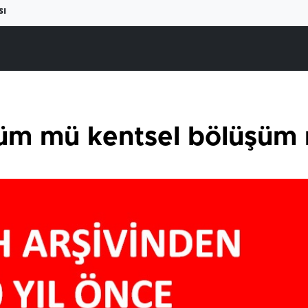
sı
üm mü kentsel bölüşüm