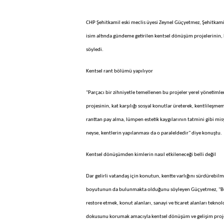
CHP Şehitkamil eski meclis üyesi Zeynel Güçyetmez, Şehitkamil
isim altında gündeme getirilen kentsel dönüşüm projelerinin, 
söyledi.
Kentsel rant bölümü yapılıyor
"Parçacı bir zihniyetle temellenen bu projeler yerel yönetim
projesinin, kat karşılığı sosyal konutlar üreterek, kentlileşme
ranttan pay alma, lümpen estetik kaygılarının tatmini gibi mi
neyse, kentlerin yapılanması da o paraleldedir" diye konuştu.
Kentsel dönüşümden kimlerin nasıl etkileneceği belli değil
Dar gelirli vatandaş için konutun, kentte varlığını sürdürebi
boyutunun da bulunmakta olduğunu söyleyen Güçyetmez, "Beled
restore etmek, konut alanları, sanayi ve ticaret alanları teknol
dokusunu korumak amacıyla kentsel dönüşüm ve gelişim projel