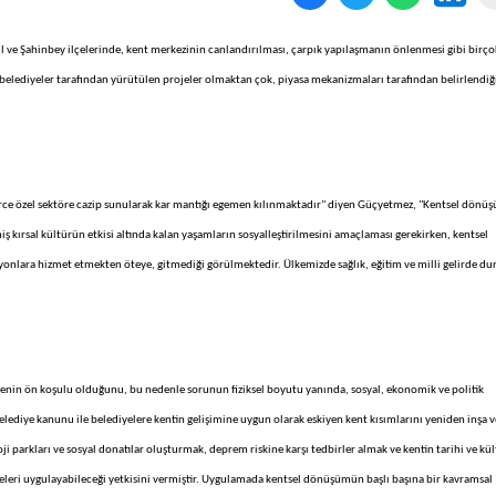
 ve Şahinbey ilçelerinde, kent merkezinin canlandırılması, çarpık yapılaşmanın önlenmesi gibi birço
belediyeler tarafından yürütülen projeler olmaktan çok, piyasa mekanizmaları tarafından belirlendiğ
lerce özel sektöre cazip sunularak kar mantığı egemen kılınmaktadır" diyen Güçyetmez, "Kentsel dönü
miş kırsal kültürün etkisi altında kalan yaşamların sosyalleştirilmesini amaçlaması gerekirken, kentsel
syonlara hizmet etmekten öteye, gitmediği görülmektedir. Ülkemizde sağlık, eğitim ve milli gelirde d
lmenin ön koşulu olduğunu, bu nedenle sorunun fiziksel boyutu yanında, sosyal, ekonomik ve politik
iye kanunu ile belediyelere kentin gelişimine uygun olarak eskiyen kent kısımlarını yeniden inşa v
oji parkları ve sosyal donatılar oluşturmak, deprem riskine karşı tedbirler almak ve kentin tarihi ve kül
eri uygulayabileceği yetkisini vermiştir. Uygulamada kentsel dönüşümün başlı başına bir kavramsal