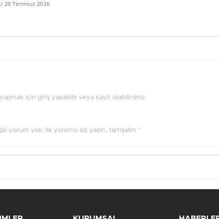
/ 29 Temmuz 2026
pmak için giriş yapabilir veya kayıt olabilirsiniz.
ilgili yorum yok, ilk yorumu siz yazın, tartışalım *
ÜMLER
KURUMSAL
HABERLE