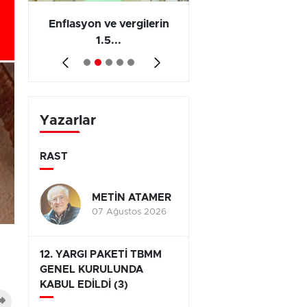
 en
Enflasyon ve vergilerin
Barış yatırımı, üre
1.5...
ve...
Yazarlar
RAST
METİN ATAMER
07 Ağustos 2026
12. YARGI PAKETİ TBMM
GENEL KURULUNDA
KABUL EDİLDİ (3)