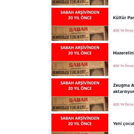
Kültür Par
#20 Yıl Önce
Mazeretini
#20 Yıl Önce
Zeugma An
aktarılıyo
#20 Yıl Önce
Yeni çocu