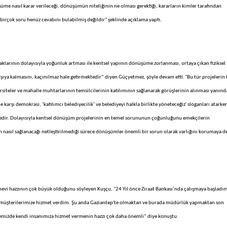
üme nasıl karar verileceği, dönüşümün niteliğinin ne olması gerektiği, kararların kimler tarafından
i birçok soru henüz cevabını bulabilmiş değildir" şeklinde açıklama yaptı.
klarının dolayısıyla yoğunluk artması ile kentsel yapının dönüşüme zorlanması, ortaya çıkan fiziksel
arşıya kalmasını, kaçınılmaz hale getirmektedir” diyen Güçyetmez, şöyle devam etti: "Bu tür projelerin 
siteler ve mahalle muhtarlarının temsilcilerinin katılımının sağlanarak görüşlerinin alınması yanınd
karşı demokrasi, ‘katılımcı belediyecilik’ ve belediyeyi halkla birlikte yöneteceğiz' sloganları atarken
dir. Dolayısıyla kentsel dönüşüm projelerinin en temel sorununun çoğunluğunu emekçilerin
in nasıl sağlanacağı netleştirilmediği sürece dönüşümler önemli bir sorun olarak varlığını korumaya 
anevi hazzının çok büyük olduğunu söyleyen Kuşçu, "24 Yıl önce Ziraat Bankası’nda çalışmaya başladı
e müşterilerimize hizmet verdim. Şu anda Gaziantep'te olmaktan ve burada müdürlük yapmaktan son
emizde kendi insanımıza hizmet vermenin hazzı çok daha önemli” diye konuştu.