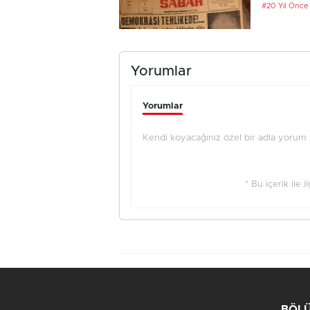
#20 Yıl Önce
Yorumlar
Yorumlar
Kendi koyacağınız özel bir adla yorum ya
* Bu içerik ile 
BÖL