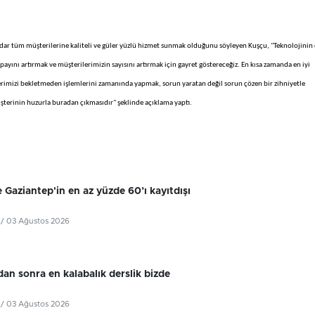
kadar tüm müşterilerine kaliteli ve güler yüzlü hizmet sunmak olduğunu söyleyen Kuşçu, "Teknolojinin
payını artırmak ve müşterilerimizin sayısını artırmak için gayret göstereceğiz. En kısa zamanda en iyi
rimizi bekletmeden işlemlerini zamanında yapmak, sorun yaratan değil sorun çözen bir zihniyetle
terinin huzurla buradan çıkmasıdır" şeklinde açıklama yaptı.
 Gaziantep'in en az yüzde 60’ı kayıtdışı
/ 03 Ağustos 2026
dan sonra en kalabalık derslik bizde
/ 03 Ağustos 2026