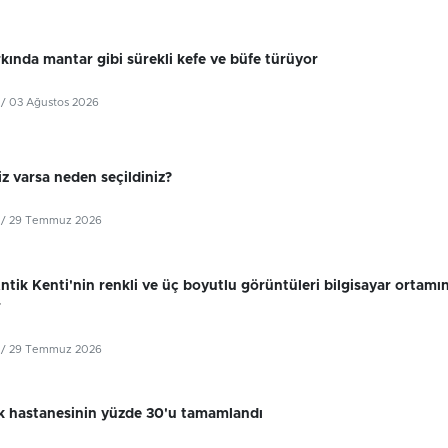
kında mantar gibi sürekli kefe ve büfe türüyor
/ 03 Ağustos 2026
z varsa neden seçildiniz?
/ 29 Temmuz 2026
tik Kenti'nin renkli ve üç boyutlu görüntüleri bilgisayar ortamı
r
/ 29 Temmuz 2026
k hastanesinin yüzde 30'u tamamlandı