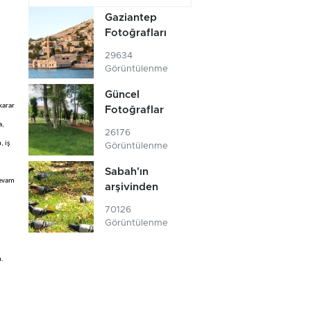
Gaziantep
Fotoğrafları
29634
Görüntülenme
Güncel
karar
Fotoğraflar
a,
26176
, iş
Görüntülenme
Sabah'ın
devam
arşivinden
70126
Görüntülenme
m.