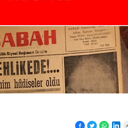
Birçok uyku hastalığının
En ucuz sigara 120 TL,
tan...
pa...