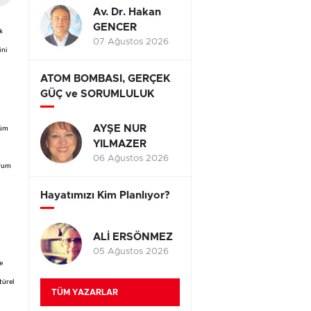
Av. Dr. Hakan
GENCER
k
07 Ağustos 2026
ini
ATOM BOMBASI, GERÇEK
GÜÇ ve SORUMLULUK
AYŞE NUR
şüm
YILMAZER
06 Ağustos 2026
urum
Hayatımızı Kim Planlıyor?
ALİ ERSÖNMEZ
05 Ağustos 2026
e
türel
TÜM YAZARLAR