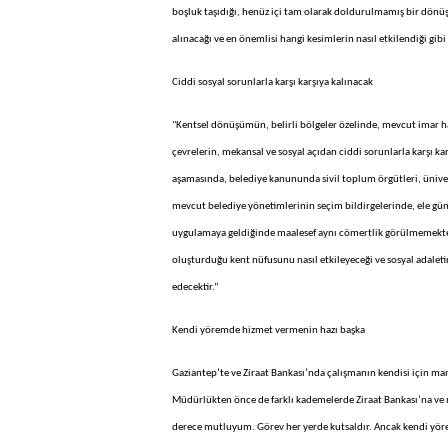
boşluk taşıdığı, henüz içi tam olarak doldurulmamış bir dönüş
alınacağı ve en önemlisi hangi kesimlerin nasıl etkilendiği gib
Ciddi sosyal sorunlarla karşı karşıya kalınacak
"Kentsel dönüşümün, belirli bölgeler özelinde, mevcut imar ha
çevrelerin, mekansal ve sosyal açıdan ciddi sorunlarla karşı k
aşamasında, belediye kanununda sivil toplum örgütleri, üniver
mevcut belediye yönetimlerinin seçim bildirgelerinde, ele güne 
uygulamaya geldiğinde maalesef aynı cömertlik görülmemekte
oluşturduğu kent nüfusunu nasıl etkileyeceği ve sosyal adalet
edecektir.”
Kendi yöremde hizmet vermenin hazı başka
Gaziantep’te ve Ziraat Bankası’nda çalışmanın kendisi için m
Müdürlükten önce de farklı kademelerde Ziraat Bankası’na v
derece mutluyum. Görev her yerde kutsaldır. Ancak kendi yör