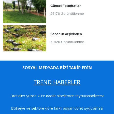
Güncel Fotoğraflar
26176 Görüntülenme
Sabah'ın arşivinden
70126 Görüntülenme
SOSYAL MEDYADA BİZİ TAKİP EDİN
TREND HABERLER
Üreticiler yüzde 70’e kadar hibelerden faydalanabilecek
Bölgeye ve sektöre göre farklı asgari ücret uygulaması