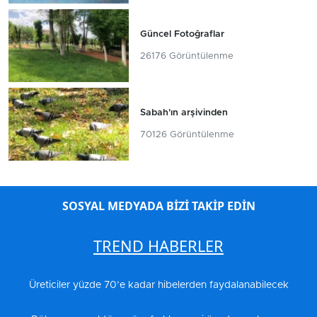
Güncel Fotoğraflar
26176 Görüntülenme
Sabah'ın arşivinden
70126 Görüntülenme
SOSYAL MEDYADA BİZİ TAKİP EDİN
TREND HABERLER
Üreticiler yüzde 70’e kadar hibelerden faydalanabilecek