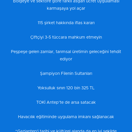
Bölgeye ve sektöre göre farklı asgari ücret uygulaması
karmaşaya yol açar
115 şirket hakkında iflas kararı
Çiftçiyi 3-5 tüccara mahkum etmeyin
Peşpeşe gelen zamlar, tarımsal üretimin geleceğini tehdit
ediyor
Şampiyon Filenin Sultanları
Yoksulluk sınırı 120 bin 325 TL
TOKİ Antep’te de arsa satacak
Havacılık eğitiminde uygulama imkanı sağlanacak
“Gaziantep'i tarihi ve kültürel alanda da en iyi şekilde