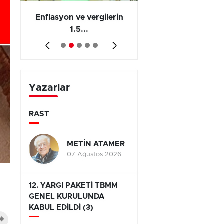
 en
Enflasyon ve vergilerin
Barış yatırımı, üre
1.5...
ve...
Yazarlar
RAST
METİN ATAMER
07 Ağustos 2026
12. YARGI PAKETİ TBMM
GENEL KURULUNDA
KABUL EDİLDİ (3)