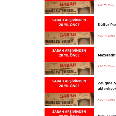
#20 Yıl Önce
Kültür Par
#20 Yıl Önce
Mazeretini
#20 Yıl Önce
Zeugma An
aktarılıyo
#20 Yıl Önce