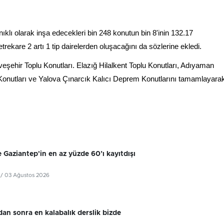
nıklı olarak inşa edecekleri bin 248 konutun bin 8'inin 132.17
etrekare 2 artı 1 tip dairelerden oluşacağını da sözlerine ekledi.
şehir Toplu Konutları. Elazığ Hilalkent Toplu Konutları, Adıyaman
Konutları ve Yalova Çınarcık Kalıcı Deprem Konutlarını tamamlayara
 Gaziantep'in en az yüzde 60’ı kayıtdışı
/ 03 Ağustos 2026
dan sonra en kalabalık derslik bizde