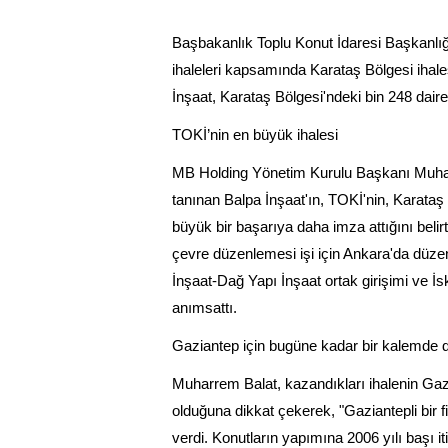
Başbakanlık Toplu Konut İdaresi Başkanlığı
ihaleleri kapsamında Karataş Bölgesi ihales
İnşaat, Karataş Bölgesi'ndeki bin 248 daire
TOKİ’nin en büyük ihalesi
MB Holding Yönetim Kurulu Başkanı Muharrem
tanınan Balpa İnşaat'ın, TOKİ'nin, Karataş 
büyük bir başarıya daha imza attığını belirt
çevre düzenlemesi işi için Ankara'da düzenl
İnşaat-Dağ Yapı İnşaat ortak girişimi ve İs
anımsattı.
Gaziantep için bugüne kadar bir kalemde 
Muharrem Balat, kazandıkları ihalenin Gaz
olduğuna dikkat çekerek, "Gaziantepli bir f
verdi. Konutların yapımına 2006 yılı başı i