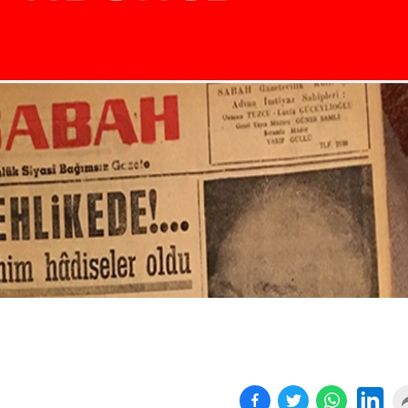
Birçok uyku hastalığının
En ucuz sigara 120 TL,
tan...
pa...