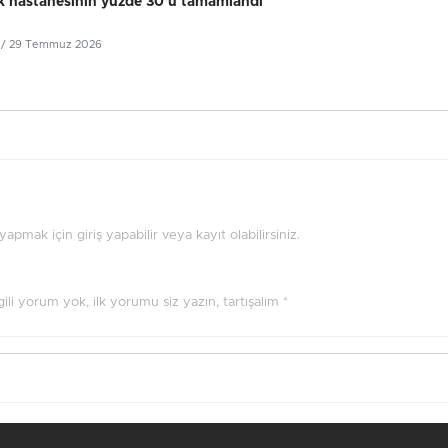
k hastanesinin yüzde 30'u tamamlandı
/ 29 Temmuz 2026
pmak için giriş yapabilir veya kayıt olabilirsiniz.
ilgili yorum yok, ilk yorumu siz yazın, tartışalım *