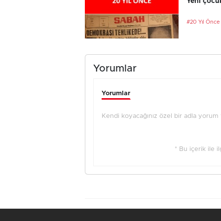
Yeni çocu
#20 Yıl Önce
Yorumlar
Yorumlar
Kendi koyacağınız özel bir adla yorum ya
* Bu içerik ile 