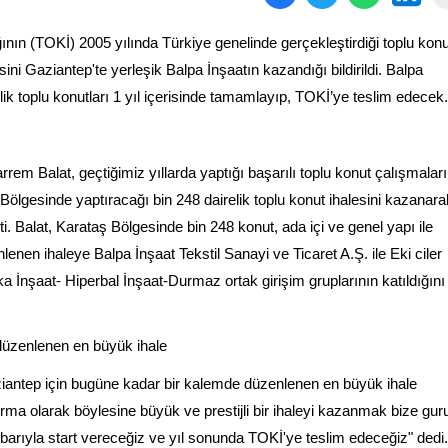
nın (TOKİ) 2005 yılında Türkiye genelinde gerçekleştirdiği toplu konu
ini Gaziantep'te yerleşik Balpa İnşaatın kazandığı bildirildi. Balpa
lik toplu konutları 1 yıl içerisinde tamamlayıp, TOKİ’ye teslim edecek.
 Balat, geçtiğimiz yıllarda yaptığı başarılı toplu konut çalışmaları 
Bölgesinde yaptıracağı bin 248 dairelik toplu konut ihalesini kazanara
ti. Balat, Karataş Bölgesinde bin 248 konut, ada içi ve genel yapı ile
enen ihaleye Balpa İnşaat Tekstil Sanayi ve Ticaret A.Ş. ile Eki ciler
ka İnşaat- Hiperbal İnşaat-Durmaz ortak girişim gruplarının katıldığını
düzenlenen en büyük ihale
iantep için bugüne kadar bir kalemde düzenlenen en büyük ihale
irma olarak böylesine büyük ve prestijli bir ihaleyi kazanmak bize gur
tibarıyla start vereceğiz ve yıl sonunda TOKİ'ye teslim edeceğiz" dedi.