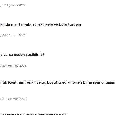
/ 03 Ağustos 2026
kında mantar gibi sürekli kefe ve büfe türüyor
/ 03 Ağustos 2026
z varsa neden seçildiniz?
/ 29 Temmuz 2026
tik Kenti'nin renkli ve üç boyutlu görüntüleri bilgisayar ortamı
r
/ 29 Temmuz 2026