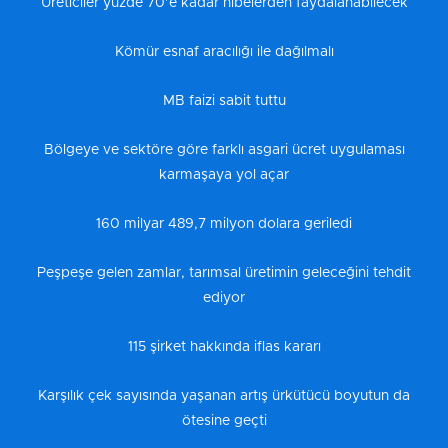
Üreticiler yüzde 70’e kadar hibelerden faydalanabilecek
Kömür esnaf aracılığı ile dağılmalı
MB faizi sabit tuttu
Bölgeye ve sektöre göre farklı asgari ücret uygulaması
karmaşaya yol açar
160 milyar 489,7 milyon dolara geriledi
Peşpeşe gelen zamlar, tarımsal üretimin geleceğini tehdit
ediyor
115 şirket hakkında iflas kararı
Karşılık çek sayısında yaşanan artış ürkütücü boyutun da
ötesine geçti