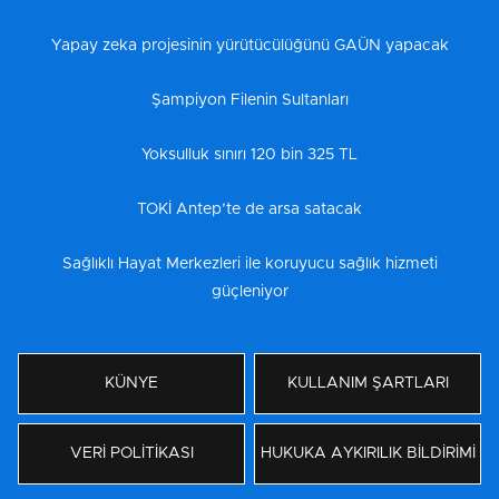
Yapay zeka projesinin yürütücülüğünü GAÜN yapacak
Şampiyon Filenin Sultanları
Yoksulluk sınırı 120 bin 325 TL
TOKİ Antep’te de arsa satacak
Sağlıklı Hayat Merkezleri ile koruyucu sağlık hizmeti
güçleniyor
KÜNYE
KULLANIM ŞARTLARI
VERİ POLİTİKASI
HUKUKA AYKIRILIK BİLDİRİMİ