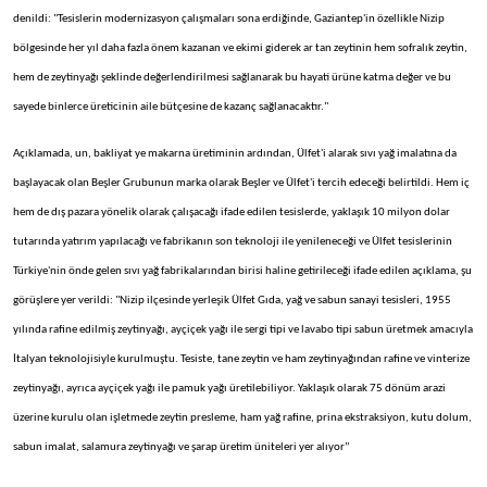
denildi: "Tesislerin modernizasyon çalışmaları sona erdiğinde, Gaziantep'in özellikle Nizip
bölgesinde her yıl daha fazla önem kazanan ve ekimi giderek ar tan zeytinin hem sofralık zeytin,
hem de zeytinyağı şeklinde değerlendirilmesi sağlanarak bu hayati ürüne katma değer ve bu
sayede binlerce üreticinin aile bütçesine de kazanç sağlanacaktır."
Açıklamada, un, bakliyat ye makarna üretiminin ardından, Ülfet'i alarak sıvı yağ imalatına da
başlayacak olan Beşler Grubunun marka olarak Beşler ve Ülfet'i tercih edeceği belirtildi. Hem iç
hem de dış pazara yönelik olarak çalışacağı ifade edilen tesislerde, yaklaşık 10 milyon dolar
tutarında yatırım yapılacağı ve fabrikanın son teknoloji ile yenileneceği ve Ülfet tesislerinin
Türkiye'nin önde gelen sıvı yağ fabrikalarından birisi haline getirileceği ifade edilen açıklama, şu
görüşlere yer verildi: "Nizip ilçesinde yerleşik Ülfet Gıda, yağ ve sabun sanayi tesisleri, 1955
yılında rafine edilmiş zeytinyağı, ayçiçek yağı ile sergi tipi ve lavabo tipi sabun üretmek amacıyla
İtalyan teknolojisiyle kurulmuştu. Tesiste, tane zeytin ve ham zeytinyağından rafine ve vinterize
zeytinyağı, ayrıca ayçiçek yağı ile pamuk yağı üretilebiliyor. Yaklaşık olarak 75 dönüm arazi
üzerine kurulu olan işletmede zeytin presleme, ham yağ rafine, prina ekstraksiyon, kutu dolum,
sabun imalat, salamura zeytinyağı ve şarap üretim üniteleri yer alıyor”