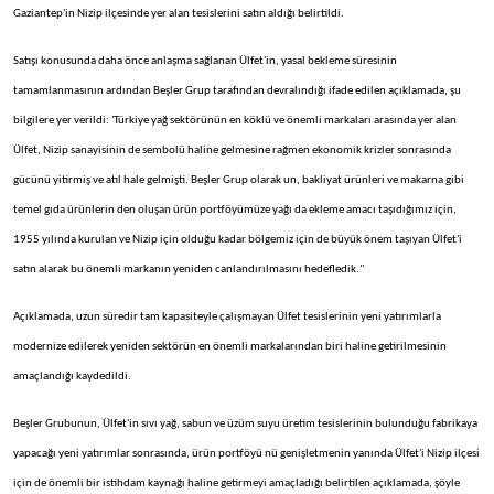
Gaziantep'in Nizip ilçesinde yer alan tesislerini satın aldığı belirtildi.
Satışı konusunda daha önce anlaşma sağlanan Ülfet'in, yasal bekleme süresinin
tamamlanmasının ardından Beşler Grup tarafından devralındığı ifade edilen açıklamada, şu
bilgilere yer verildi: 'Türkiye yağ sektörünün en köklü ve önemli markaları arasında yer alan
Ülfet, Nizip sanayisinin de sembolü haline gelmesine rağmen ekonomik krizler sonrasında
gücünü yitirmiş ve atıl hale gelmişti. Beşler Grup olarak un, bakliyat ürünleri ve makarna gibi
temel gıda ürünlerin den oluşan ürün portföyümüze yağı da ekleme amacı taşıdığımız için,
1955 yılında kurulan ve Nizip için olduğu kadar bölgemiz için de büyük önem taşıyan Ülfet'i
satın alarak bu önemli markanın yeniden canlandırılmasını hedefledik."
Açıklamada, uzun süredir tam kapasiteyle çalışmayan Ülfet tesislerinin yeni yatırımlarla
modernize edilerek yeniden sektörün en önemli markalarından biri haline getirilmesinin
amaçlandığı kaydedildi.
Beşler Grubunun, Ülfet'in sıvı yağ, sabun ve üzüm suyu üretim tesislerinin bulunduğu fabrikaya
yapacağı yeni yatırımlar sonrasında, ürün portföyü nü genişletmenin yanında Ülfet'i Nizip ilçesi
için de önemli bir istihdam kaynağı haline getirmeyi amaçladığı belirtilen açıklamada, şöyle