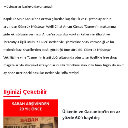
Müsteşarlar baskıya dayanamadı
Kapıkule Sınır Kapısı’nda ortaya çıkarılan kaçakçılık ve rüşvet olaylarının
ardından Gümrük Müsteşar Vekili Cihat Ancın Kürşad Tüzmen’in makamına
giderek istifasını vermişti. Ancın’ın bazı akaryakıt şirketlerinin ithalat ve
ihracatıyla ilgili usulsüz lükleri nedeniyle işlemlerine onay vermediği ve bu
nedenle bazı siyasilerden baskı gördüğü öne sürüldü. Gümrük Müsteşar
Vekilliği’ne yine Tüzmen’in isteği doğrultusunda oturtulan özellikle free shop
mağazalarıyla akaryakıt istasyonlarını sıkı denetime alan Rıza Tuna Tugay da sekiz
ay önce üzerindeki baskılar nedeniyle istifa etmişti.
İlginizi Çekebilir
Ülkenin ve Gaziantep'in en az
yüzde 60’ı kayıtdışı