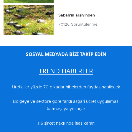
Sabah'ın arşivinden
70126 Görüntülenme
SOSYAL MEDYADA BİZİ TAKİP EDİN
TREND HABERLER
Üreticiler yüzde 70’e kadar hibelerden faydalanabilecek
Bölgeye ve sektöre göre farklı asgari ücret uygulaması
karmaşaya yol açar
115 şirket hakkında iflas kararı