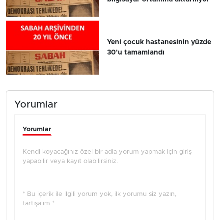
Yeni çocuk hastanesinin yüzde
30'u tamamlandı
Yorumlar
Yorumlar
Kendi koyacağınız özel bir adla yorum yapmak için giriş
yapabilir veya kayıt olabilirsiniz.
* Bu içerik ile ilgili yorum yok, ilk yorumu siz yazın,
tartışalım *