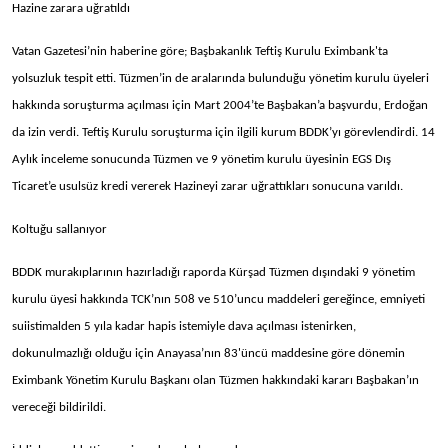
Hazine zarara uğratıldı
Vatan Gazetesi’nin haberine göre; Başbakanlık Teftiş Kurulu Eximbank'ta
yolsuzluk tespit etti. Tüzmen’in de aralarında bulunduğu yönetim kurulu üyeleri
hakkında soruşturma açılması için Mart 2004’te Başbakan’a başvurdu, Erdoğan
da izin verdi. Teftiş Kurulu soruşturma için ilgili kurum BDDK’yı görevlendirdi. 14
Aylık inceleme sonucunda Tüzmen ve 9 yönetim kurulu üyesinin EGS Dış
Ticaret’e usulsüz kredi vererek Hazineyi zarar uğrattıkları sonucuna varıldı.
Koltuğu sallanıyor
BDDK murakıplarının hazırladığı raporda Kürşad Tüzmen dışındaki 9 yönetim
kurulu üyesi hakkında TCK’nın 508 ve 510’uncu maddeleri gereğince, emniyeti
suiistimalden 5 yıla kadar hapis istemiyle dava açılması istenirken,
dokunulmazlığı olduğu için Anayasa’nın 83'üncü maddesine göre dönemin
Eximbank Yönetim Kurulu Başkanı olan Tüzmen hakkındaki kararı Başbakan’ın
vereceği bildirildi.