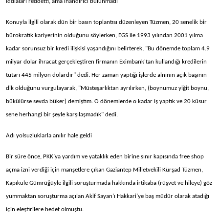
İddiaları reddetti, ama inandırıcı bulunmadı
Konuyla ilgili olarak dün bir basın toplantısı düzenleyen Tüzmen, 20 senelik bir
bürokratik kariyerinin olduğunu söylerken, EGS ile 1993 yılından 2001 yılma
kadar sorunsuz bir kredi ilişkisi yaşandığını belirterek, "Bu dönemde toplam 4.9
milyar dolar ihracat gerçekleştiren firmanın Eximbank'tan kullandığı kredilerin
tutarı 445 milyon dolardır" dedi. Her zaman yaptığı işlerde alnının açık başının
dik olduğunu vurgulayarak, "Müsteşarlıktan ayrılırken, (boynumuz yiğit boynu,
bükülürse sevda büker) demiştim. O dönemlerde o kadar iş yaptık ve 20 küsur
sene herhangi bir şeyle karşılaşmadık" dedi.
Adı yolsuzluklarla anılır hale geldi
Bir süre önce, PKK’ya yardım ve yataklık eden birine sınır kapısında free shop
açma izni verdiği için manşetlere çıkan Gaziantep Milletvekili Kürşad Tüzmen,
Kapıkule Gümrüğüyle ilgili soruşturmada hakkında irtikaba (rüşvet ve hileye) göz
yummaktan soruşturma açılan Akif Sayan’ı Hakkari’ye baş müdür olarak atadığı
için eleştirilere hedef olmuştu.