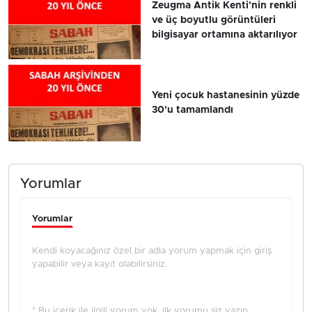
Zeugma Antik Kenti'nin renkli
ve üç boyutlu görüntüleri
bilgisayar ortamına aktarılıyor
Yeni çocuk hastanesinin yüzde
30'u tamamlandı
Yorumlar
Yorumlar
Kendi koyacağınız özel bir adla yorum yapmak için giriş
yapabilir veya kayıt olabilirsiniz.
* Bu içerik ile ilgili yorum yok, ilk yorumu siz yazın,