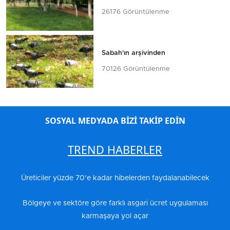
26176 Görüntülenme
Sabah'ın arşivinden
70126 Görüntülenme
SOSYAL MEDYADA BİZİ TAKİP EDİN
TREND HABERLER
Üreticiler yüzde 70’e kadar hibelerden faydalanabilecek
Bölgeye ve sektöre göre farklı asgari ücret uygulaması
karmaşaya yol açar