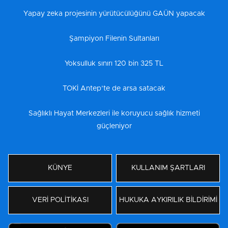
Yapay zeka projesinin yürütücülüğünü GAÜN yapacak
Şampiyon Filenin Sultanları
Yoksulluk sınırı 120 bin 325 TL
TOKİ Antep’te de arsa satacak
Sağlıklı Hayat Merkezleri ile koruyucu sağlık hizmeti
güçleniyor
KÜNYE
KULLANIM ŞARTLARI
VERİ POLİTİKASI
HUKUKA AYKIRILIK BİLDİRİMİ