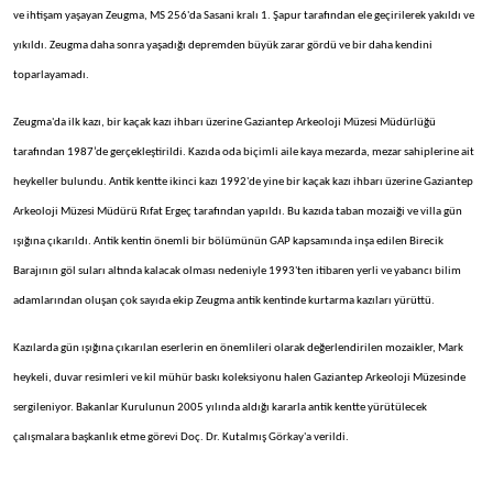
ve ihtişam yaşayan Zeugma, MS 256'da Sasani kralı 1. Şapur tarafından ele geçirilerek yakıldı ve
yıkıldı. Zeugma daha sonra yaşadığı depremden büyük zarar gördü ve bir daha kendini
toparlayamadı.
Zeugma'da ilk kazı, bir kaçak kazı ihbarı üzerine Gaziantep Arkeoloji Müzesi Müdürlüğü
tarafından 1987’de gerçekleştirildi. Kazıda oda biçimli aile kaya mezarda, mezar sahiplerine ait
heykeller bulundu. Antik kentte ikinci kazı 1992'de yine bir kaçak kazı ihbarı üzerine Gaziantep
Arkeoloji Müzesi Müdürü Rıfat Ergeç tarafından yapıldı. Bu kazıda taban mozaiği ve villa gün
ışığına çıkarıldı. Antik kentin önemli bir bölümünün GAP kapsamında inşa edilen Birecik
Barajının göl suları altında kalacak olması nedeniyle 1993'ten itibaren yerli ve yabancı bilim
adamlarından oluşan çok sayıda ekip Zeugma antik kentinde kurtarma kazıları yürüttü.
Kazılarda gün ışığına çıkarılan eserlerin en önemlileri olarak değerlendirilen mozaikler, Mark
heykeli, duvar resimleri ve kil mühür baskı koleksiyonu halen Gaziantep Arkeoloji Müzesinde
sergileniyor. Bakanlar Kurulunun 2005 yılında aldığı kararla antik kentte yürütülecek
çalışmalara başkanlık etme görevi Doç. Dr. Kutalmış Görkay'a verildi.