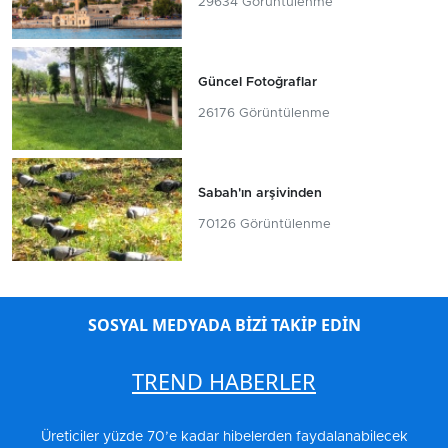
29634 Görüntülenme
Güncel Fotoğraflar
26176 Görüntülenme
Sabah'ın arşivinden
70126 Görüntülenme
SOSYAL MEDYADA BİZİ TAKİP EDİN
TREND HABERLER
Üreticiler yüzde 70’e kadar hibelerden faydalanabilecek