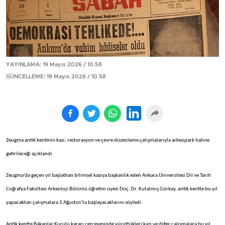
YAYINLAMA: 19 Mayıs 2026 / 10.58
GÜNCELLEME: 19 Mayıs 2026 / 10.58
Zeugma antik kentinin kazı, restorasyon ve çevre düzenleme çalışmalarıyla arkeopark haline
getirileceği açıklandı
Zeugma'da geçen yıl başlatılan bilimsel kazıya başkanlık eden Ankara Üniversitesi Dil ve Tarih
Coğrafya Fakültesi Arkeoloji Bölümü öğretim üyesi Doç. Dr. Kutalmış Görkay, antik kentte bu yıl
yapacaktan çalışmalara 1 Ağustos’ta başlayacaklarını söyledi.
Antik kentte Bakanlar Kurulu kararı çerçevesinde yürüttükleri kazı ve diğer çalışmalara bu yıl