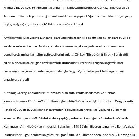
Fransa, ABD ve İsveç'ten de bilim adamlarının katılacağını kaydeden Görkay, "Ekip olarak 25
Temmuz da Gaziantep'te olacağız. Son hazırlıklarımız yapıp 1 Ağustos’ta antik kentte çalışmaya
başlayacağız. Çalışmalarımız 30 Ekime kadar sürecek" dedi.
Antik kentteki Dianysos ve Danea villaları üzerinde geçen yıl başlattıkları çalışmaları bu yıl da
sürdüreceklerini belirten Görkay, villaların üzerini kapatarak yerli ve yabancı turistlerin
gezebileceği mekanlar haline getireceklerini anlattı. Görkay, "Bir bölümü Birecik Barajı gölü
suları altında kalan Zeugma antik kentinde uzun yıllar sürecek bir çalışma başlattık. Kazı
restorasyon ve çevre düzenleme çalışmalarıyla Zeugma'yı bir arkeopark haline getirmeyi
amaçlıyoruz" dedi.
Kutalmış Görkay, önemli bir kültür mirası olan antik kentin korunması ve turizme
kazandırılmasına Kültür ve Turizm Bakanlığının büyük önem verdiğini vurguladı. Zeugma antik
kenti MÖ 300'de Büyük İskender tarafından "Selevkeia Euphrates" adıyla kuruldu. Romalı
komutan Pompe- ius MÖ 64'de kendine yaptığı yardımları karşılığında 1. Antiachos'a verdi.
Kommagene'nin 4 büyük şehrinden bi ri olan kent, MÖ 31'den itibaren tamamıyla Roma'ya bağ
landı ve köprü, geçit anlamına gelen "Zeugma” adını aldı. Roma döneminde büyük bir zenginlik