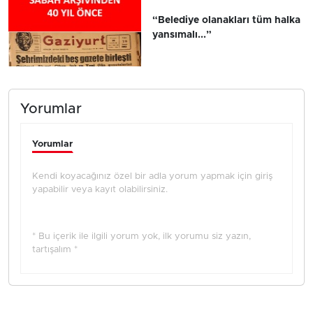
“Belediye olanakları tüm halka
yansımalı...”
Yorumlar
Yorumlar
Kendi koyacağınız özel bir adla yorum yapmak için giriş
yapabilir veya kayıt olabilirsiniz.
* Bu içerik ile ilgili yorum yok, ilk yorumu siz yazın,
tartışalım *