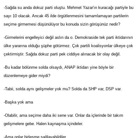
-Sağda su anda dokuz parti oluştu. Mehmet Yazar'ın kuracağı partiyle bu
sayı 10 olacak. Ancak 45 ilde örgütlenmesini tamamlamayan partilerin
seçime girmemesi düşünülüyor bu konuda sizin görüşünüz nedir?
-Girmelerini engelleyici değil aslın da o. Demokraside tek parti iktidarının
ülke yararına olduğu şüphe götürmez. Çok partili koalisyonlar ülkeye çok
çektirmiştir. Sağda dokuz parti pek ciddiye alınacak bir olay değil.
-Bu kadar bölünme solda olsaydı, ANAP iktidarı yine böyle bir
düzenlemeye gider miydi?
-Tabii, solda aynı gelişmeler yok mu? Solda da SHP var, DSP var.
-Başka yok ama
-Olabilir, ama seçime daha iki sene var. Onlar da içlerinde bir takım
gelişmelere gebe. Halen kaynaşma içindeler.
-Ama onlar birleşme sağlayabildiler.