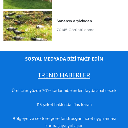
Sabah'ın arşivinden
70145 Görüntülenme
SOSYAL MEDYADA BİZİ TAKİP EDİN
TREND HABERLER
Üreticiler yüzde 70’e kadar hibelerden faydalanabilecek
115 şirket hakkında iflas kararı
Bölgeye ve sektöre göre farklı asgari ücret uygulaması
karmaşaya yol açar