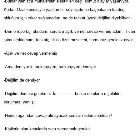
-Bunlar yalnızca muhalefetin eleştirileri değil somut olaylar yaşanıyor.
Korkut Özal kendisiyle yapılan bir söyleşide ne başbakanın kardeşi
olduğum için çıkar sağlamadım, ne de tarikat üyesi değilim diyebiliyor.
-Ben o röportajı okudum, sorulara açık ve net cevap vermiş adam. Ticari
işimi açıklamam, tarikatçılık da özel meseleni, sormanız gereksiz diyor.
-Açık ve net cevap vermemiş
-Ama demiyor ki tarikatçıyım, tarikatçıyım demiyor.
-Değilim de demiyor
-Değilim demesi gerekmez ki ............. bence soruların o şekilde
sorulması yanlış.
-Neden ağzından cevap almayacak sorular neden sorulsun?
-Kişilerle olan konularda soru sormamak gerekir.