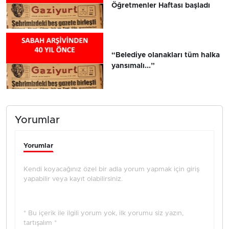
Öğretmenler Haftası başladı
“Belediye olanakları tüm halka
yansımalı...”
Yorumlar
Yorumlar
Kendi koyacağınız özel bir adla yorum yapmak için giriş
yapabilir veya kayıt olabilirsiniz.
* Bu içerik ile ilgili yorum yok, ilk yorumu siz yazın,
tartışalım *