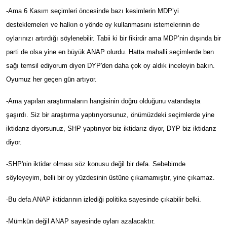
-Ama 6 Kasım seçimleri öncesinde bazı kesimlerin MDP’yi
desteklemeleri ve halkın o yönde oy kullanmasını istemelerinin de
oylarınızı artırdığı söylenebilir. Tabii ki bir fikirdir ama MDP’nin dışında bir
parti de olsa yine en büyük ANAP olurdu. Hatta mahalli seçimlerde ben
sağı temsil ediyorum diyen DYP'den daha çok oy aldık inceleyin bakın.
Oyumuz her geçen gün artıyor.
-Ama yapılan araştırmaların hangisinin doğru olduğunu vatandaşta
şaşırdı. Siz bir araştırma yaptırıyorsunuz, önümüzdeki seçimlerde yine
iktidarız diyorsunuz, SHP yaptırıyor biz iktidarız diyor, DYP biz iktidarız
diyor.
-SHP'nin iktidar olması söz konusu değil bir defa. Sebebimde
söyleyeyim, belli bir oy yüzdesinin üstüne çıkamamıştır, yine çıkamaz.
-Bu defa ANAP iktidarının izlediği politika sayesinde çıkabilir belki.
-Mümkün değil ANAP sayesinde oyları azalacaktır.