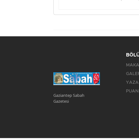
BÖL
MAKA
GALE
YAZA
PUAN
Gaziantep Sabah
Gazetesi