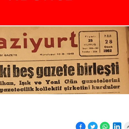
Birçok uyku hastalığının
En ucuz sigara 120 TL,
tan...
pa...