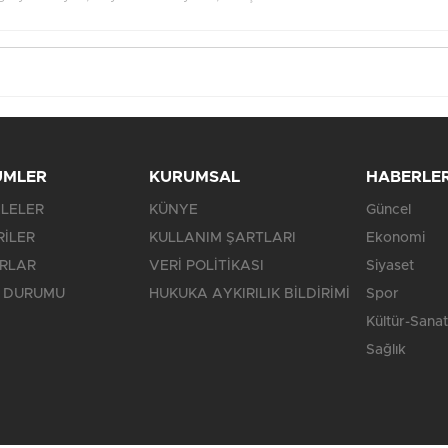
ÜMLER
KURUMSAL
HABERLE
LELER
KÜNYE
Güncel
RİLER
KULLANIM ŞARTLARI
Ekonomi
RLAR
VERİ POLİTİKASI
Siyaset
 DURUMU
HUKUKA AYKIRILIK BİLDİRİMİ
Spor
Kültür-Sanat
Sağlık