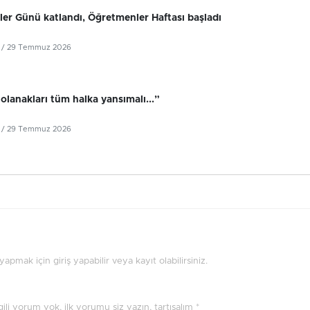
er Günü katlandı, Öğretmenler Haftası başladı
/ 29 Temmuz 2026
olanakları tüm halka yansımalı...”
/ 29 Temmuz 2026
pmak için giriş yapabilir veya kayıt olabilirsiniz.
ilgili yorum yok, ilk yorumu siz yazın, tartışalım *