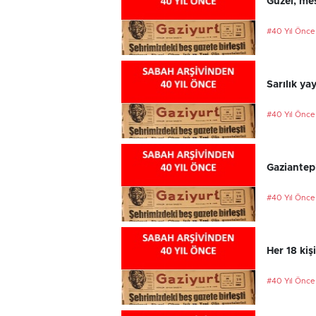
Güzel, mes
#40 Yıl Önce
Sarılık ya
#40 Yıl Önce
Gaziantep
#40 Yıl Önce
Her 18 kiş
#40 Yıl Önce