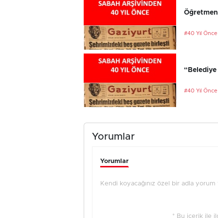
Öğretmenl
#40 Yıl Önce
“Belediye 
#40 Yıl Önce
Yorumlar
Yorumlar
Kendi koyacağınız özel bir adla yorum ya
* Bu içerik ile 