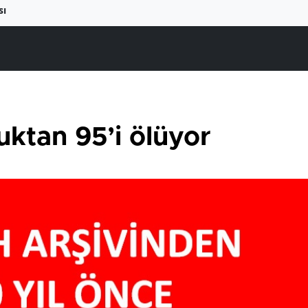
sı
ktan 95’i ölüyor