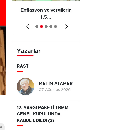
 en
Enflasyon ve vergilerin
Barış yatırımı, üre
1.5...
ve...
Yazarlar
RAST
METİN ATAMER
07 Ağustos 2026
12. YARGI PAKETİ TBMM
GENEL KURULUNDA
KABUL EDİLDİ (3)