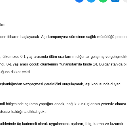
alım
lden itibaren başlayacak. Aşı kampanyası süresince sağlık müdürlüğü persone
a, ülkemizde 0-1 yaş arasında ölüm oranlarının diğer az gelişmiş ve gelişmekt
di. 0-1 yaş arası çocuk ölümlerinin Yunanistan’da binde 14, Bulgaristan’da b
uğuna dikkat çekti.
ışkanlığından vazgeçmesi gerektiğini vurgulayarak, aşı konusunda duyarlı
ndi bölgesinde aşılama yaptığını ancak, sağlık kuruluşlarının yetersiz olması
tersiz kaldığına dikkat çekti.
tarihlerinde üç kademeli olarak uygulanacak aşıların, felç, karma ve kızamık