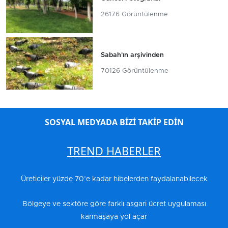
26176 Görüntülenme
Sabah'ın arşivinden
70126 Görüntülenme
SOSYAL MEDYADA BİZİ TAKİP EDİN
TREND HABERLER
Üreticiler yüzde 70’e kadar hibelerden faydalanabilecek
Bölgeye ve sektöre göre farklı asgari ücret uygulaması
karmaşaya yol açar