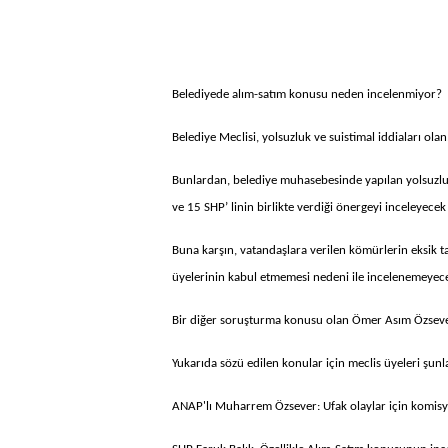
Belediyede alım-satım konusu neden incelenmiyor?
Belediye Meclisi, yolsuzluk ve suistimal iddiaları o
Bunlardan, belediye muhasebesinde yapılan yolsuzlu
ve 15 SHP’ linin birlikte verdiği önergeyi inceleyece
Buna karşın, vatandaşlara verilen kömürlerin eksik t
üyelerinin kabul etmemesi nedeni ile incelenemeyec
Bir diğer soruşturma konusu olan Ömer Asım Özsever'i
Yukarıda sözü edilen konular için meclis üyeleri şunla
ANAP'lı Muharrem Özsever: Ufak olaylar için komisyo