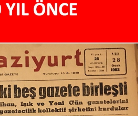
Birçok uyku hastalığının
En ucuz sigara 120 TL,
tan...
pa...