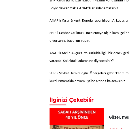
SHP Faruk Balık: Özellikle Alım-Satım konusunun inc
Böyle davranmakla ANAP'lılar aklanamazsınız.
ANAP'lı Yaşar Erkent: Konular abartılıyor. Arkadaşla
SHP'li Cebbar Çeliktürk- İncelemeye niçin karsı gelini
diyorsanız, buyurun yapın.
ANAP'lı Melih Akçura: Yolsuzlukla ilgili bir örnek ge
varacak. Sokaktaki adama ne diyeceksiniz?
SHP'li Şevket Demircioglu: Önergeleri getirirken tüm i
kurdurmamakla devamlı şaibe altında kalacaksınız.
İlginizi Çekebilir
Güzel, mes