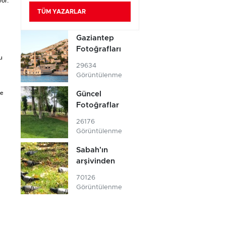
yor.
TÜM YAZARLAR
Gaziantep
Fotoğrafları
u
29634
Görüntülenme
ye
Güncel
Fotoğraflar
26176
Görüntülenme
Sabah'ın
arşivinden
70126
Görüntülenme