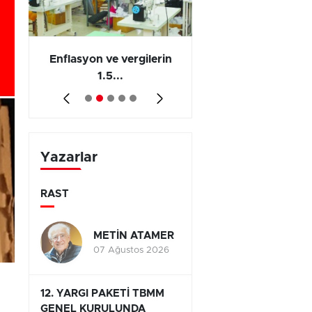
 en
Enflasyon ve vergilerin
Barış yatırımı, üre
1.5...
ve...
Yazarlar
RAST
METİN ATAMER
07 Ağustos 2026
12. YARGI PAKETİ TBMM
GENEL KURULUNDA