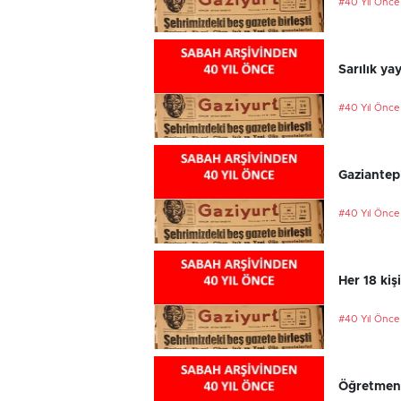
#40 Yıl Önce
Sarılık ya
#40 Yıl Önce
Gaziantep
#40 Yıl Önce
Her 18 kiş
#40 Yıl Önce
Öğretmenl