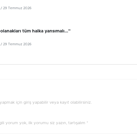
/ 29 Temmuz 2026
olanakları tüm halka yansımalı...”
/ 29 Temmuz 2026
pmak için giriş yapabilir veya kayıt olabilirsiniz.
ilgili yorum yok, ilk yorumu siz yazın, tartışalım *