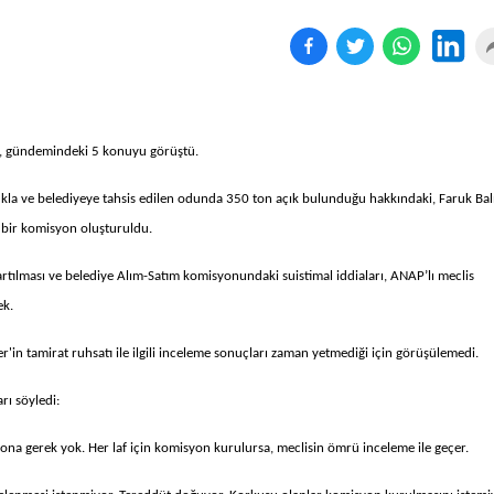
lan, gündemindeki 5 konuyu görüştü.
kla ve belediyeye tahsis edilen odunda 350 ton açık bulunduğu hakkındaki, Faruk Bal
k bir komisyon oluşturuldu.
artılması ve belediye Alım-Satım komisyonundaki suistimal iddiaları, ANAP’lı meclis
ek.
n tamirat ruhsatı ile ilgili inceleme sonuçları zaman yetmediği için görüşülemedi.
rı söyledi:
na gerek yok. Her laf için komisyon kurulursa, meclisin ömrü inceleme ile geçer.