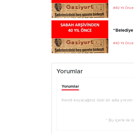
#40 Yıl Önce
“Belediye 
#40 Yıl Önce
Yorumlar
Yorumlar
Kendi koyacağınız özel bir adla yorum ya
* Bu içerik ile 