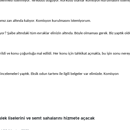
elenmesi istenmiyor. Tereddüt doğuyor. Korkusu olanlar komisyon kurulmasını istemi
rımız zan altında kalıyor. Komisyon kurulmasını istemiyorum.
yor? Şaibe altındaki tüm evraklar elinizin altında. Böyle olmaması gerek. Biz yaptık old
tirildi ve konu çoğunluğa mal edildi. Her konu için tahkikat açmakla, bu işin sonu nere
ncelemeleri yaptık. Eksik odun tartımı ile ilgili belgeler var elimizde. Komisyon
lek liselerini ve semt sahalarını hizmete açacak