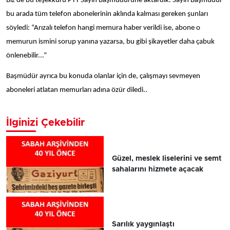
Biz de bu teşekkürü PTT Sayın Başmüdürüne aktardık. Sayın Başmüdür
bu arada tüm telefon abonelerinin aklında kalması gereken şunları
söyledi: “Arızalı telefon hangi memura haber verildi ise, abone o
memurun ismini sorup yanına yazarsa, bu gibi şikayetler daha çabuk
önlenebilir...”
Başmüdür ayrıca bu konuda olanlar için de, çalışmayı sevmeyen
aboneleri atlatan memurları adına özür diledi..
İlginizi Çekebilir
Güzel, meslek liselerini ve semt
sahalarını hizmete açacak
Sarılık yaygınlaştı