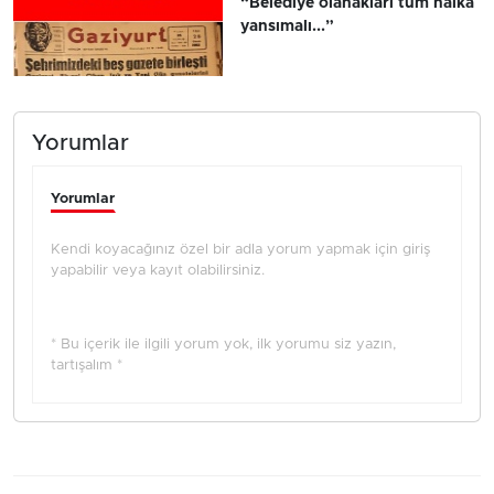
“Belediye olanakları tüm halka
yansımalı...”
Yorumlar
Yorumlar
Kendi koyacağınız özel bir adla yorum yapmak için giriş
yapabilir veya kayıt olabilirsiniz.
* Bu içerik ile ilgili yorum yok, ilk yorumu siz yazın,
tartışalım *