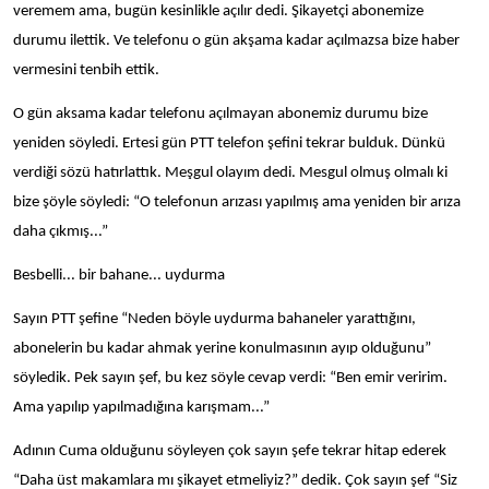
veremem ama, bugün kesinlikle açılır dedi. Şikayetçi abonemize
durumu ilettik. Ve telefonu o gün akşama kadar açılmazsa bize haber
vermesini tenbih ettik.
O gün aksama kadar telefonu açılmayan abonemiz durumu bize
yeniden söyledi. Ertesi gün PTT telefon şefini tekrar bulduk. Dünkü
verdiği sözü hatırlattık. Meşgul olayım dedi. Mesgul olmuş olmalı ki
bize şöyle söyledi: “O telefonun arızası yapılmış ama yeniden bir arıza
daha çıkmış...”
Besbelli... bir bahane... uydurma
Sayın PTT şefine “Neden böyle uydurma bahaneler yarattığını,
abonelerin bu kadar ahmak yerine konulmasının ayıp olduğunu”
söyledik. Pek sayın şef, bu kez söyle cevap verdi: “Ben emir veririm.
Ama yapılıp yapılmadığına karışmam...”
Adının Cuma olduğunu söyleyen çok sayın şefe tekrar hitap ederek
“Daha üst makamlara mı şikayet etmeliyiz?” dedik. Çok sayın şef “Siz