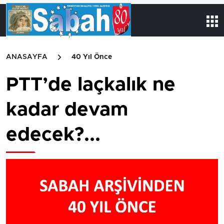
ANASAYFA
40 Yıl Önce
PTT’de laçkalık ne
kadar devam
edecek?...