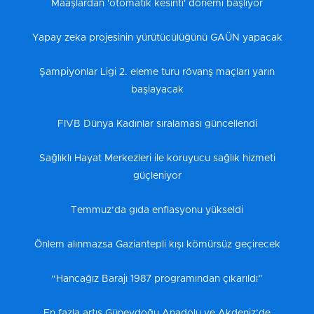
Maaşlardan 'otomatik kesinti' dönemi başlıyor
Yapay zeka projesinin yürütücülüğünü GAÜN yapacak
Şampiyonlar Ligi 2. eleme turu rövanş maçları yarın
başlayacak
FIVB Dünya Kadınlar sıralaması güncellendi
Sağlıklı Hayat Merkezleri ile koruyucu sağlık hizmeti
güçleniyor
Temmuz’da gıda enflasyonu yükseldi
Önlem alınmazsa Gaziantepli kışı kömürsüz geçirecek
“Hancağız Barajı 1987 programından çıkarıldı”
En fazla artış Güneydoğu Anadolu ve Akdeniz’de