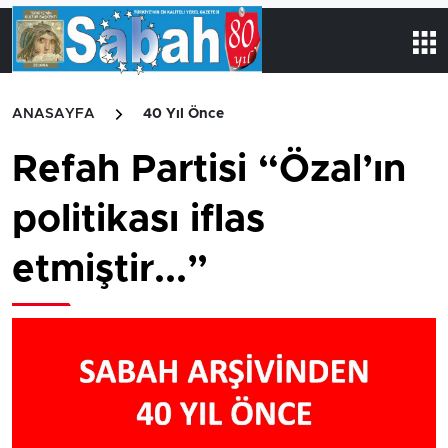
ANASAYFA
40 Yıl Önce
Refah Partisi “Özal’ın
politikası iflas
etmiştir...”