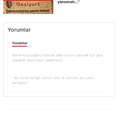
yansımalı...”
Yorumlar
Yorumlar
Kendi koyacağınız özel bir adla yorum yapmak için giriş
yapabilir veya kayıt olabilirsiniz.
* Bu içerik ile ilgili yorum yok, ilk yorumu siz yazın,
tartışalım *