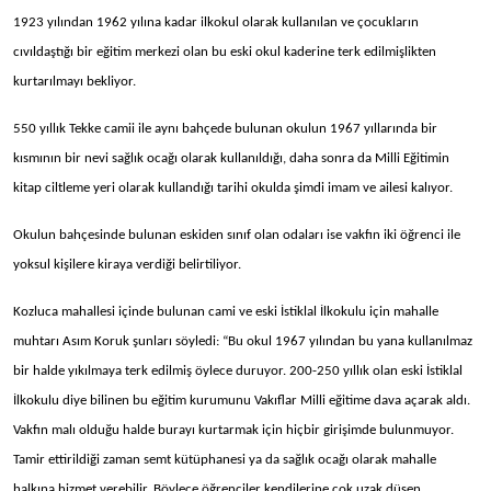
1923 yılından 1962 yılına kadar ilkokul olarak kullanılan ve çocukların
cıvıldaştığı bir eğitim merkezi olan bu eski okul kaderine terk edilmişlikten
kurtarılmayı bekliyor.
550 yıllık Tekke camii ile aynı bahçede bulunan okulun 1967 yıllarında bir
kısmının bir nevi sağlık ocağı olarak kullanıldığı, daha sonra da Milli Eğitimin
kitap ciltleme yeri olarak kullandığı tarihi okulda şimdi imam ve ailesi kalıyor.
Okulun bahçesinde bulunan eskiden sınıf olan odaları ise vakfın iki öğrenci ile
yoksul kişilere kiraya verdiği belirtiliyor.
Kozluca mahallesi içinde bulunan cami ve eski İstiklal İlkokulu için mahalle
muhtarı Asım Koruk şunları söyledi: “Bu okul 1967 yılından bu yana kullanılmaz
bir halde yıkılmaya terk edilmiş öylece duruyor. 200-250 yıllık olan eski İstiklal
İlkokulu diye bilinen bu eğitim kurumunu Vakıflar Milli eğitime dava açarak aldı.
Vakfın malı olduğu halde burayı kurtarmak için hiçbir girişimde bulunmuyor.
Tamir ettirildiği zaman semt kütüphanesi ya da sağlık ocağı olarak mahalle
halkına hizmet verebilir. Böylece öğrenciler kendilerine çok uzak düşen