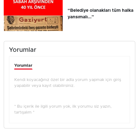
“Belediye olanakları tüm halka
yansımalı...”
Yorumlar
Yorumlar
Kendi koyacağınız özel bir adla yorum yapmak için giriş
yapabilir veya kayıt olabilirsiniz.
* Bu içerik ile ilgili yorum yok, ilk yorumu siz yazın,
tartışalım *