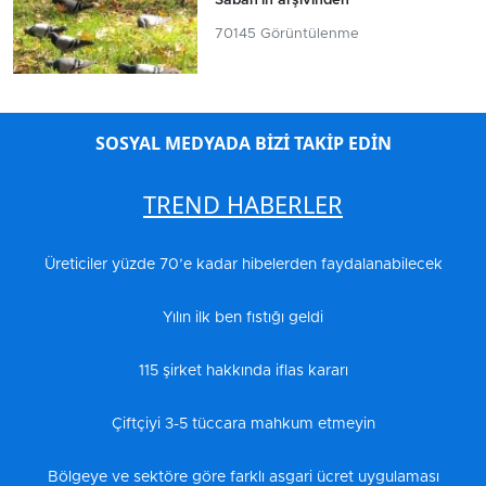
Sabah'ın arşivinden
70145 Görüntülenme
SOSYAL MEDYADA BİZİ TAKİP EDİN
TREND HABERLER
Üreticiler yüzde 70’e kadar hibelerden faydalanabilecek
Yılın ilk ben fıstığı geldi
115 şirket hakkında iflas kararı
Çiftçiyi 3-5 tüccara mahkum etmeyin
Bölgeye ve sektöre göre farklı asgari ücret uygulaması