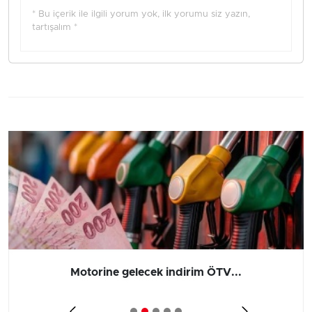
* Bu içerik ile ilgili yorum yok, ilk yorumu siz yazın,
tartışalım *
Motorine gelecek indirim ÖTV...