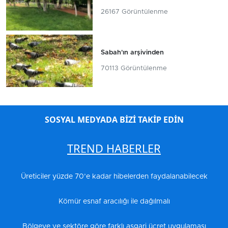
26167 Görüntülenme
Sabah'ın arşivinden
70113 Görüntülenme
SOSYAL MEDYADA BİZİ TAKİP EDİN
TREND HABERLER
Üreticiler yüzde 70’e kadar hibelerden faydalanabilecek
Kömür esnaf aracılığı ile dağılmalı
Bölgeye ve sektöre göre farklı asgari ücret uygulaması