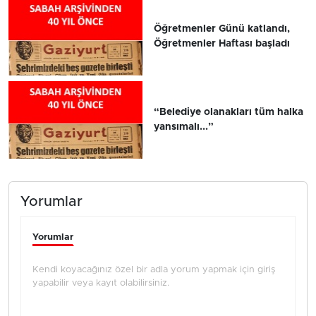
Öğretmenler Günü katlandı,
Öğretmenler Haftası başladı
“Belediye olanakları tüm halka
yansımalı...”
Yorumlar
Yorumlar
Kendi koyacağınız özel bir adla yorum yapmak için giriş
yapabilir veya kayıt olabilirsiniz.