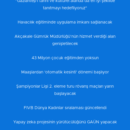
“Gaziantep'i tarihi ve kültürel alanda da en iyi şekilde
tanıtmayı hedefliyoruz"
Havacılık eğitiminde uygulama imkanı sağlanacak
Akçakale Gümrük Müdürlüğü’nün hizmet verdiği alan
genişletilecek
43 Milyon çocuk eğitimden yoksun
Maaşlardan 'otomatik kesinti' dönemi başlıyor
Şampiyonlar Ligi 2. eleme turu rövanş maçları yarın
başlayacak
FIVB Dünya Kadınlar sıralaması güncellendi
Yapay zeka projesinin yürütücülüğünü GAÜN yapacak