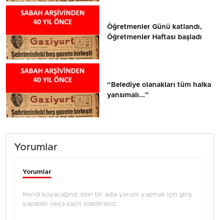
Öğretmenler Günü katlandı,
Öğretmenler Haftası başladı
“Belediye olanakları tüm halka
yansımalı...”
Yorumlar
Yorumlar
Kendi koyacağınız özel bir adla yorum yapmak için giriş
yapabilir veya kayıt olabilirsiniz.