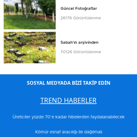
Güncel Fotoğraflar
26176 Görüntülenme
Sabah'ın arşivinden
70126 Görüntülenme
SOSYAL MEDYADA BİZİ TAKİP EDİN
TREND HABERLER
Üreticiler yüzde 70’e kadar hibelerden faydalanabilecek
Kömür esnaf aracılığı ile dağılmalı