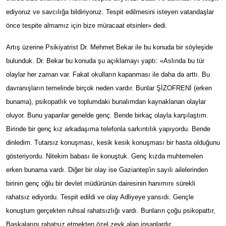
ediyoruz ve savcılığa bildiriyoruz. Tespit edilmesini isteyen vatandaşlar
önce tespite almamız için bize müracaat etsinler» dedi.
Artış üzerine Psikiyatrist Dr. Mehmet Bekar ile bu konuda bir söyleşide
bulunduk. Dr. Bekar bu konuda şu açıklamayı yaptı: «Aslında bu tür
olaylar her zaman var. Fakat okulların kapanması ile daha da arttı. Bu
davranışların temelinde birçok neden vardır. Bunlar ŞİZOFRENİ (erken
bunama), psikopatlık ve toplumdaki bunalımdan kaynaklanan olaylar
oluyor. Bunu yapanlar genelde genç. Bende birkaç olayla karşılaştım.
Birinde bir genç kız arkadaşıma telefonla sarkıntılık yapıyordu. Bende
dinledim. Tutarsız konuşması, kesik kesik konuşması bir hasta olduğunu
gösteriyordu. Nitekim babası ile konuştuk. Genç kızda muhtemelen
erken bunama vardı. Diğer bir olay ise Gaziantep'in sayılı ailelerinden
birinin genç oğlu bir devlet müdürünün dairesinin hanımını sürekli
rahatsız ediyordu. Tespit edildi ve olay Adliyeye yansıdı. Gençle
konuştum gerçekten ruhsal rahatsızlığı vardı. Bunların çoğu psikopattır,
Başkalarını rahatsız etmekten özel zevk alan insanlardır.