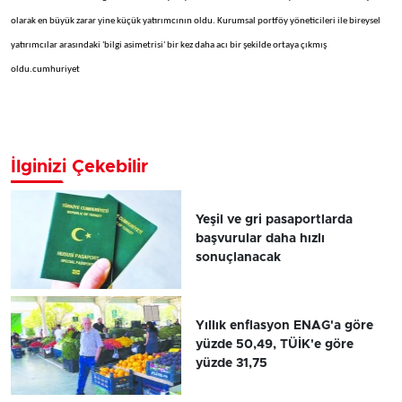
olarak en büyük zarar yine küçük yatırımcının oldu. Kurumsal portföy yöneticileri ile bireysel
yatırımcılar arasındaki 'bilgi asimetrisi' bir kez daha acı bir şekilde ortaya çıkmış
oldu.cumhuriyet
İlginizi Çekebilir
Yeşil ve gri pasaportlarda
başvurular daha hızlı
sonuçlanacak
Yıllık enflasyon ENAG'a göre
yüzde 50,49, TÜİK'e göre
yüzde 31,75