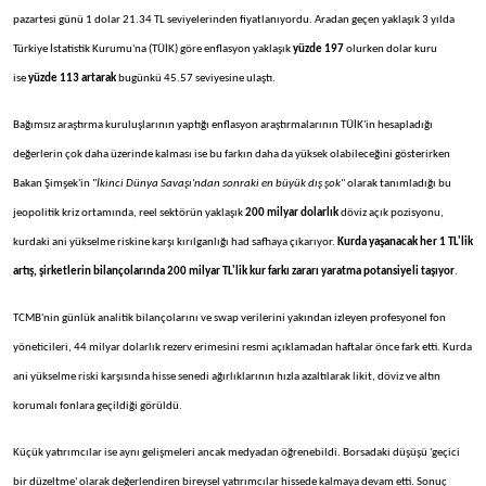
pazartesi günü 1 dolar 21.34 TL seviyelerinden fiyatlanıyordu. Aradan geçen yaklaşık 3 yılda
Türkiye İstatistik Kurumu'na (TÜİK) göre enflasyon yaklaşık
yüzde 197
olurken dolar kuru
ise
yüzde 113 artarak
bugünkü 45.57 seviyesine ulaştı.
Bağımsız araştırma kuruluşlarının yaptığı enflasyon araştırmalarının TÜİK'in hesapladığı
değerlerin çok daha üzerinde kalması ise bu farkın daha da yüksek olabileceğini gösterirken
Bakan Şimşek'in "
İkinci Dünya Savaşı'ndan sonraki en büyük dış şok
" olarak tanımladığı bu
jeopolitik kriz ortamında, reel sektörün yaklaşık
200 milyar dolarlık
döviz açık pozisyonu,
kurdaki ani yükselme riskine karşı kırılganlığı had safhaya çıkarıyor.
Kurda yaşanacak her 1 TL'lik
artış, şirketlerin bilançolarında 200 milyar TL'lik kur farkı zararı yaratma potansiyeli taşıyor
.
TCMB'nin günlük analitik bilançolarını ve swap verilerini yakından izleyen profesyonel fon
yöneticileri, 44 milyar dolarlık rezerv erimesini resmi açıklamadan haftalar önce fark etti. Kurda
ani yükselme riski karşısında hisse senedi ağırlıklarının hızla azaltılarak likit, döviz ve altın
korumalı fonlara geçildiği görüldü.
Küçük yatırımcılar ise aynı gelişmeleri ancak medyadan öğrenebildi. Borsadaki düşüşü 'geçici
bir düzeltme' olarak değerlendiren bireysel yatırımcılar hissede kalmaya devam etti. Sonuç