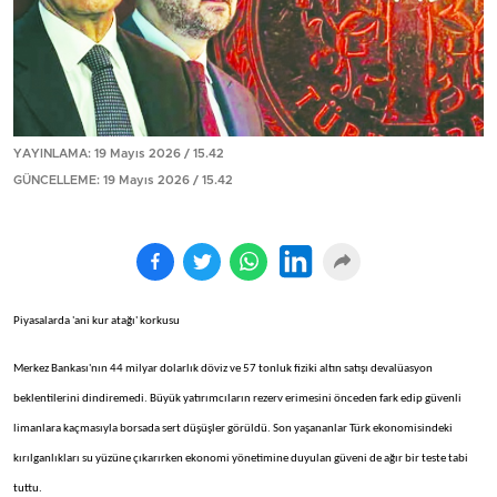
YAYINLAMA: 19 Mayıs 2026 / 15.42
GÜNCELLEME: 19 Mayıs 2026 / 15.42
Piyasalarda 'ani kur atağı' korkusu
Merkez Bankası'nın 44 milyar dolarlık döviz ve 57 tonluk fiziki altın satışı devalüasyon
beklentilerini dindiremedi. Büyük yatırımcıların rezerv erimesini önceden fark edip güvenli
limanlara kaçmasıyla borsada sert düşüşler görüldü. Son yaşananlar Türk ekonomisindeki
kırılganlıkları su yüzüne çıkarırken ekonomi yönetimine duyulan güveni de ağır bir teste tabi
tuttu.