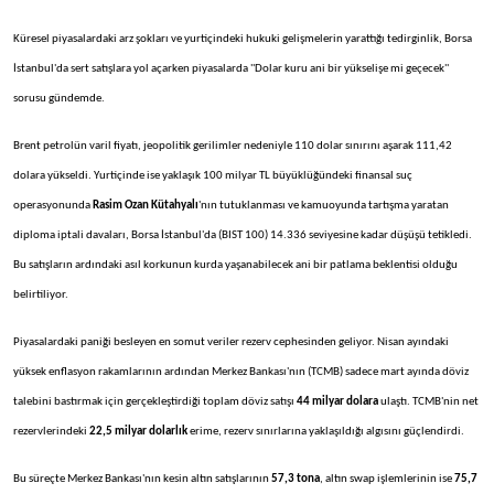
Küresel piyasalardaki arz şokları ve yurtiçindeki hukuki gelişmelerin yarattığı tedirginlik, Borsa
İstanbul'da sert satışlara yol açarken piyasalarda ''Dolar kuru ani bir yükselişe mi geçecek''
sorusu gündemde.
Brent petrolün varil fiyatı, jeopolitik gerilimler nedeniyle 110 dolar sınırını aşarak 111,42
dolara yükseldi. Yurtiçinde ise yaklaşık 100 milyar TL büyüklüğündeki finansal suç
operasyonunda
Rasim Ozan Kütahyalı
'nın tutuklanması ve kamuoyunda tartışma yaratan
diploma iptali davaları, Borsa İstanbul'da (BIST 100) 14.336 seviyesine kadar düşüşü tetikledi.
Bu satışların ardındaki asıl korkunun kurda yaşanabilecek ani bir patlama beklentisi olduğu
belirtiliyor.
Piyasalardaki paniği besleyen en somut veriler rezerv cephesinden geliyor. Nisan ayındaki
yüksek enflasyon rakamlarının ardından Merkez Bankası'nın (TCMB) sadece mart ayında döviz
talebini bastırmak için gerçekleştirdiği toplam döviz satışı
44 milyar dolara
ulaştı. TCMB'nin net
rezervlerindeki
22,5 milyar dolarlık
erime, rezerv sınırlarına yaklaşıldığı algısını güçlendirdi.
Bu süreçte Merkez Bankası'nın kesin altın satışlarının
57,3 tona
, altın swap işlemlerinin ise
75,7