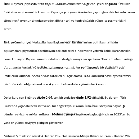
tona
ulaşması, piyasada '
arka kapı müdahalelerinin tıkandığı
' endişesini doğurdu. Özellikle
fiziki altın satışlarının bir kısmının Kapalıçarşı piyasası üzerinden yapıldığına dair haberler, uzun
süredir enflasyonun altında seyreden dövizin ani ve kontrolsüz bir yükselişe geçme riskini
artırdı.
Türkiye Cumhuriyet Merkez Bankası Başkanı
Fatih Karahan
'ın kur politikasına ilişkin
açıklamaları, piyasadaki devalüasyon beklentilerini dindirmekte yetersiz kaldı. Karahan yılın
ikinci Enflasyon Raporu sunumunda konuyla ilgili soruya cevap olarak "
Döviz talebinin arttığı
durumlarda kurdaki yükselişin hızlanması normal, kur politikasında bir değişiklik yok
"
ifadelerini kullandı. Ancak piyasa aktörleri bu açıklamayı, TCMB'nin kuru baskılayacak rezerv
gücünün kalmadığına işaret olarak yorumladı ve dolara yöneliş hız kazandı.
Dolar kuru son 5 günde
yüzde 0,64
, son bir ayda ise
yüzde 1,92
yükseldi. Bu durum, Türk
Lirası'nda yaşanabilecek sert ve ani bir değer kaybı riskinin, İran-İsrail savaşının başladığı
günden ve Hazine ve Maliye Bakanı
Mehmet Şimşek
'in göreve başladığı Haziran 2023'ten bu
yana en yüksek seviyeye çıktığını gösteriyor.
Mehmet Şimşek son olarak 4 Haziran 2023'te Hazine ve Maliye Bakanı olurken 5 Haziran 2023