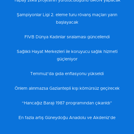
Yapay zeka projesinin yürütücülüğünü GAÜN yapacak
Şampiyonlar Ligi 2. eleme turu rövanş maçları yarın
başlayacak
FIVB Dünya Kadınlar sıralaması güncellendi
Sağlıklı Hayat Merkezleri ile koruyucu sağlık hizmeti
güçleniyor
Temmuz’da gıda enflasyonu yükseldi
Önlem alınmazsa Gaziantepli kışı kömürsüz geçirecek
“Hancağız Barajı 1987 programından çıkarıldı”
En fazla artış Güneydoğu Anadolu ve Akdeniz’de