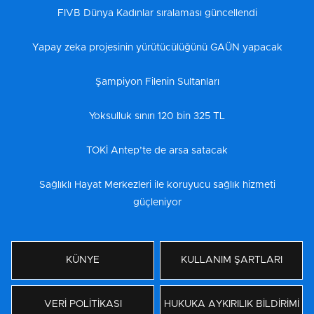
FIVB Dünya Kadınlar sıralaması güncellendi
Yapay zeka projesinin yürütücülüğünü GAÜN yapacak
Şampiyon Filenin Sultanları
Yoksulluk sınırı 120 bin 325 TL
TOKİ Antep’te de arsa satacak
Sağlıklı Hayat Merkezleri ile koruyucu sağlık hizmeti
güçleniyor
KÜNYE
KULLANIM ŞARTLARI
VERİ POLİTİKASI
HUKUKA AYKIRILIK BİLDİRİMİ