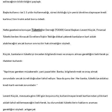
edileceğinin bildirildiğini paylaştı.
Başka kullanıcı ise 1.5 yıldır kullanmadığı, süresi dolduğu için yenisi de eline ulaşmayan kredi
kartına 2 bin liralık aidat borcu ödedi.
Tüketici
Nefes gazetesine konuşan
ler Derneği (TÜDER) Genel Başkanı Levent Küçük, Finansal
Tüketicilerden Alınacak Ücretlere İlişkin Tebliğe dikkat çekerek bankaların kart aidatı
alabileceğini ancak bunun sınırsız bir hak olmadığını söyledi.
Küçük, bankaların tüketiciyi önceden bilgilendirmesi ve onayını alması gerektiğini belirterek şu
ifadeleri kullandı:
"Yapılması gereken müzakeredir, yani pazarlıktır. Banka, bilgilendirmek ve onay almak
zorundadır ancak ücreti doğrudan tahsil ediyor. Yasa da şunu der: Her banka, tüketiciye aidatsız
kredi kartı vermek zorundadır."
Levent Küçük, mevzuata göre 180 gün boyunca hiç kullanılmayan kredi kartlarından yıllık kart
aidatı tahsil edilemeyeceğini belirterek, bu durumdaki tüketicilerin haklarını araması
gerektiğini söyledi. artıgerçek