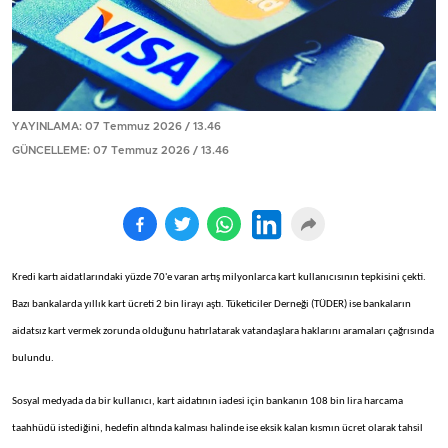
YAYINLAMA: 07 Temmuz 2026 / 13.46
GÜNCELLEME: 07 Temmuz 2026 / 13.46
Kredi kartı aidatlarındaki yüzde 70'e varan artış milyonlarca kart kullanıcısının tepkisini çekti.
Bazı bankalarda yıllık kart ücreti 2 bin lirayı aştı. Tüketiciler Derneği (TÜDER) ise bankaların
aidatsız kart vermek zorunda olduğunu hatırlatarak vatandaşlara haklarını aramaları çağrısında
bulundu.
Sosyal medyada da bir kullanıcı, kart aidatının iadesi için bankanın 108 bin lira harcama
taahhüdü istediğini, hedefin altında kalması halinde ise eksik kalan kısmın ücret olarak tahsil