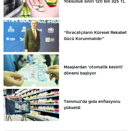
Yoksulluk sınırı 120 bin 325 TL
“İhracatçıların Küresel Rekabet
Gücü Korunmalıdır”
Maaşlardan 'otomatik kesinti'
dönemi başlıyor
Temmuz’da gıda enflasyonu
yükseldi