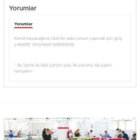
Yorumlar
Yorumlar
Kendi koyacağınız özel bir adla yorum yapmak için giriş
yapabilir veya kayıt olabilirsiniz.
* Bu içerik ile ilgili yorum yok, ilk yorumu siz yazın,
tartışalım *