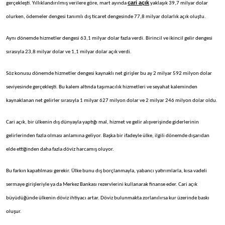
cari açık
gerçekleşti. Yıllıklandırılmış verilere göre, mart ayında
yaklaşık 39,7 milyar dolar
olurken, ödemeler dengesi tanımlı dış ticaret dengesinde 77,8 milyar dolarlık açık oluştu.
Aynı dönemde hizmetler dengesi 63,1 milyar dolar fazla verdi. Birincil ve ikincil gelir dengesi
sırasıyla 23,8 milyar dolar ve 1,1 milyar dolar açık verdi.
Söz konusu dönemde hizmetler dengesi kaynaklı net girişler bu ay 2 milyar 592 milyon dolar
seviyesinde gerçekleşti. Bu kalem altında taşımacılık hizmetleri ve seyahat kaleminden
kaynaklanan net gelirler sırasıyla 1 milyar 627 milyon dolar ve 2 milyar 246 milyon dolar oldu.
Cari açık, bir ülkenin dış dünyayla yaptığı mal, hizmet ve gelir alışverişinde giderlerinin
gelirlerinden fazla olması anlamına geliyor. Başka bir ifadeyle ülke, ilgili dönemde dışarıdan
elde ettiğinden daha fazla döviz harcamış oluyor.
Bu farkın kapatılması gerekir. Ülke bunu dış borçlanmayla, yabancı yatırımlarla, kısa vadeli
sermaye girişleriyle ya da Merkez Bankası rezervlerini kullanarak finanse eder. Cari açık
büyüdüğünde ülkenin döviz ihtiyacı artar. Döviz bulunmakta zorlanılırsa kur üzerinde baskı
oluşur.