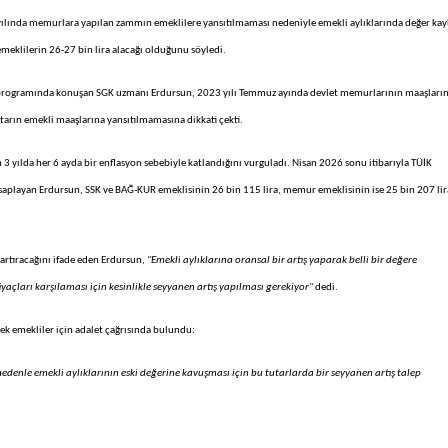
yılında memurlara yapılan zammın emeklilere yansıtılmaması nedeniyle emekli aylıklarında değer kay
meklilerin 26-27 bin lira alacağı olduğunu söyledi.
e programında konuşan SGK uzmanı Erdursun, 2023 yılı Temmuz ayında devlet memurlarının maaşların
ktarın emekli maaşlarına yansıtılmamasına dikkati çekti.
 3 yılda her 6 ayda bir enflasyon sebebiyle katlandığını vurguladı. Nisan 2026 sonu itibarıyla TÜİK
esaplayan Erdursun, SSK ve BAĞ-KUR emeklisinin 26 bin 115 lira, memur emeklisinin ise 25 bin 207 lir
rtıracağını ifade eden Erdursun,
"Emekli aylıklarına oransal bir artış yaparak belli bir değere
iyaçları karşılaması için kesinlikle seyyanen artış yapılması gerekiyor"
dedi.
erek emekliler için adalet çağrısında bulundu:
edenle emekli aylıklarının eski değerine kavuşması için bu tutarlarda bir seyyanen artış talep