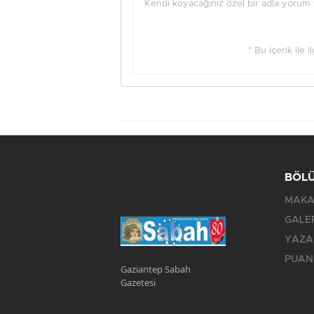
Kendi koyacağınız özel bir adla yorum ya
* Bu içerik ile 
BÖL
MAKA
GALE
YAZA
PUAN
Gaziantep Sabah
Gazetesi