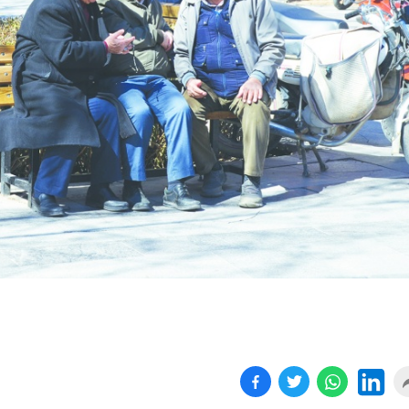
Birçok uyku hastalığının
En ucuz sigara 120 TL,
tan...
pa...