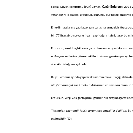
Sosyal Güvenlik Kurumu (SGK) uzmanı
Özgür Erdursun
, 2023 
yaşandığını iddia etti. Erdursun, bugünkü kur hesaplamasıyla e
Emekli maaşlarına yapılacak zam tartışmalarına dair Youtub
bin 77 lira sabit (seyyanen) zam yapıldığını hatırlatarak bu mi
Erdursun, emekli aylıklarına yansıtılmayan artış miktarının son
enflasyon verilerine göre emeklilerin alması gereken parayı h
alacaklı olduğunu açıkladı.
Bu yıl Temmuz ayında yapılacak zammın mevcut açığı daha da a
ulaştırmanız çok zor. Emekli aylıklarının en azından temel iht
Erdursun, vergi ve sigorta primi gelirlerinin artışına işaret ed
"Yaşanılan ekonomik krizin sorumlusu emekliler değildir. Bu n
edilmelidir."t24