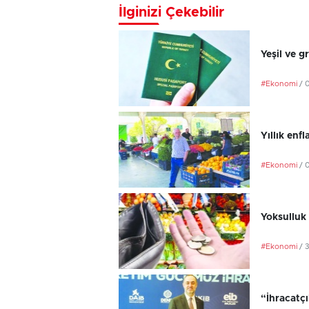
İlginizi Çekebilir
Yeşil ve g
#Ekonomi
/ 
Yıllık en
#Ekonomi
/ 
Yoksulluk 
#Ekonomi
/ 
“İhracatç