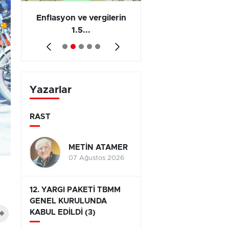
 en
Enflasyon ve vergilerin
Barış yatırımı, üre
1.5...
ve...
Yazarlar
RAST
METİN ATAMER
07 Ağustos 2026
12. YARGI PAKETİ TBMM
GENEL KURULUNDA
KABUL EDİLDİ (3)