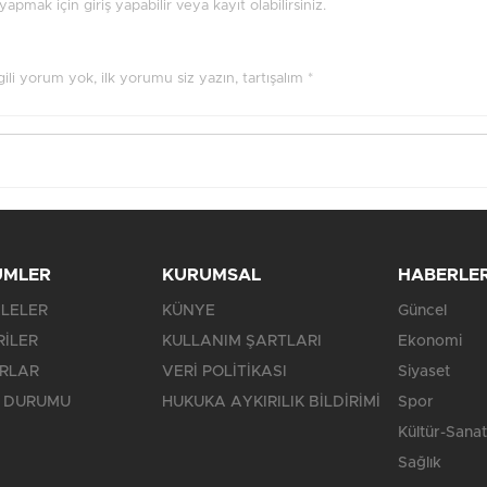
pmak için giriş yapabilir veya kayıt olabilirsiniz.
ilgili yorum yok, ilk yorumu siz yazın, tartışalım *
ÜMLER
KURUMSAL
HABERLE
LELER
KÜNYE
Güncel
RİLER
KULLANIM ŞARTLARI
Ekonomi
RLAR
VERİ POLİTİKASI
Siyaset
 DURUMU
HUKUKA AYKIRILIK BİLDİRİMİ
Spor
Kültür-Sanat
Sağlık