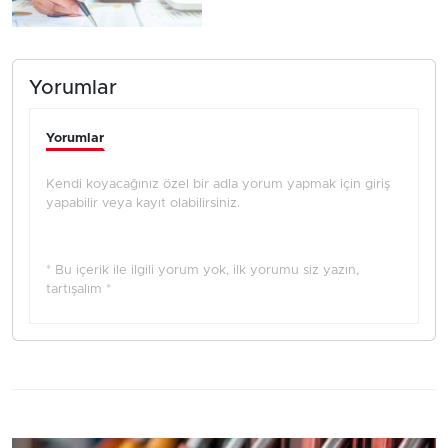
Yorumlar
Yorumlar
Kendi koyacağınız özel bir adla yorum yapmak için giriş
yapabilir veya kayıt olabilirsiniz.
* Bu içerik ile ilgili yorum yok, ilk yorumu siz yazın,
tartışalım *