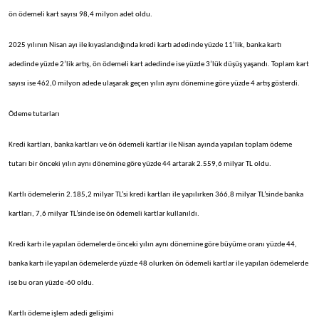
ön ödemeli kart sayısı 98,4 milyon adet oldu.
2025 yılının Nisan ayı ile kıyaslandığında kredi kartı adedinde yüzde 11’lik, banka kartı
adedinde yüzde 2’lik artış, ön ödemeli kart adedinde ise yüzde 3’lük düşüş yaşandı. Toplam kart
sayısı ise 462,0 milyon adede ulaşarak geçen yılın aynı dönemine göre yüzde 4 artış gösterdi.
Ödeme tutarları
Kredi kartları, banka kartları ve ön ödemeli kartlar ile Nisan ayında yapılan toplam ödeme
tutarı bir önceki yılın aynı dönemine göre yüzde 44 artarak 2.559,6 milyar TL oldu.
Kartlı ödemelerin 2.185,2 milyar TL’si kredi kartları ile yapılırken 366,8 milyar TL’sinde banka
kartları, 7,6 milyar TL’sinde ise ön ödemeli kartlar kullanıldı.
Kredi kartı ile yapılan ödemelerde önceki yılın aynı dönemine göre büyüme oranı yüzde 44,
banka kartı ile yapılan ödemelerde yüzde 48 olurken ön ödemeli kartlar ile yapılan ödemelerde
ise bu oran yüzde -60 oldu.
Kartlı ödeme işlem adedi gelişimi