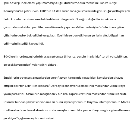
şekilde vergi incelemesi yapılmamasıyla ilgili düzenleme dün Meclis’in Plan ve Bütçe
Komisyonu’na getirilirken; CHP’nin 81 ilde süren saha çalışmalarında görüştüğü yurttaşlar çok
farklı konularda düzenleme beklentilerini dile getirdi. Örneğin; doğu illerindeki saha
çalışmalarına katılan partililer, son dönemde yaşanan afetler nedeniyle ürünleri zarar gören
çiftçilerin destek beklediğini vurguladı. Özellikle selden etkilenen yerlerin afet bölgesi ilan
edilmesini istediği kaydedildi.
Büyükşehirlerde gençlerle bir araya gelen partililer ise, gençlerin sıklıkla “torpil ve işsizlikten,
gelecek kaygısından” yakındığını aktardı.
Emeklilerin de yetersiz maaşlardan ve enflasyon karşısında yaşadıkları kayıplardan şikayet
ettiğini belirten CHP’liler, iktidara “Dört aylık enflasyonla emeklinin maaşından 3 bin liraya
yakın para eridi. Memurun maaşından 9 bin lira, asgari ücretlinin maaşından 4 bin lira eridi.
İnsanlar bundan şikayet ediyor ama siz bunu seyrediyorsunuz. Duymak istemiyorsunuz. Meclis
mutlaka bu ücretlere el atmak zorunda; maaşların mutlaka yeni enflasyona göre güncellenmesi
gerekiyor” çağrısını yaptı. cumhuriyet