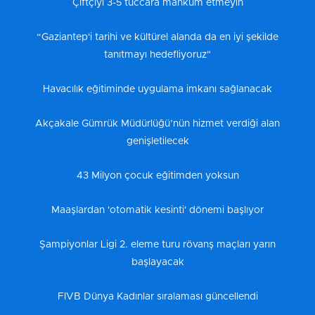
Çiftçiyi 3-5 tüccara mahkum etmeyin
“Gaziantep'i tarihi ve kültürel alanda da en iyi şekilde
tanıtmayı hedefliyoruz"
Havacılık eğitiminde uygulama imkanı sağlanacak
Akçakale Gümrük Müdürlüğü’nün hizmet verdiği alan
genişletilecek
43 Milyon çocuk eğitimden yoksun
Maaşlardan 'otomatik kesinti' dönemi başlıyor
Şampiyonlar Ligi 2. eleme turu rövanş maçları yarın
başlayacak
FIVB Dünya Kadınlar sıralaması güncellendi