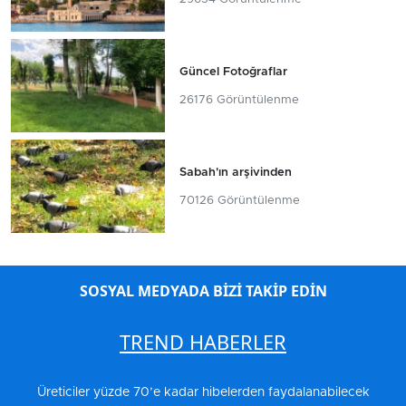
Güncel Fotoğraflar
26176 Görüntülenme
Sabah'ın arşivinden
70126 Görüntülenme
SOSYAL MEDYADA BİZİ TAKİP EDİN
TREND HABERLER
Üreticiler yüzde 70’e kadar hibelerden faydalanabilecek