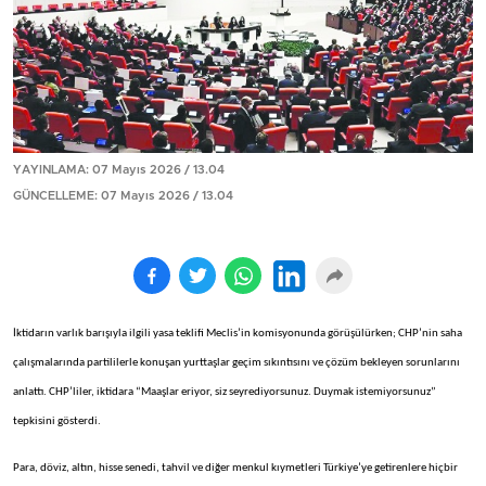
YAYINLAMA: 07 Mayıs 2026 / 13.04
GÜNCELLEME: 07 Mayıs 2026 / 13.04
İktidarın varlık barışıyla ilgili yasa teklifi Meclis’in komisyonunda görüşülürken; CHP’nin saha
çalışmalarında partililerle konuşan yurttaşlar geçim sıkıntısını ve çözüm bekleyen sorunlarını
anlattı. CHP’liler, iktidara “Maaşlar eriyor, siz seyrediyorsunuz. Duymak istemiyorsunuz”
tepkisini gösterdi.
Para, döviz, altın, hisse senedi, tahvil ve diğer menkul kıymetleri Türkiye’ye getirenlere hiçbir