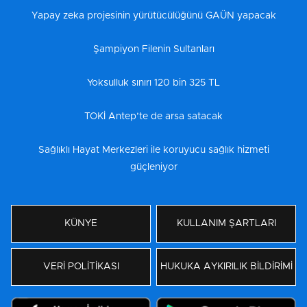
Yapay zeka projesinin yürütücülüğünü GAÜN yapacak
Şampiyon Filenin Sultanları
Yoksulluk sınırı 120 bin 325 TL
TOKİ Antep’te de arsa satacak
Sağlıklı Hayat Merkezleri ile koruyucu sağlık hizmeti
güçleniyor
KÜNYE
KULLANIM ŞARTLARI
VERİ POLİTİKASI
HUKUKA AYKIRILIK BİLDİRİMİ