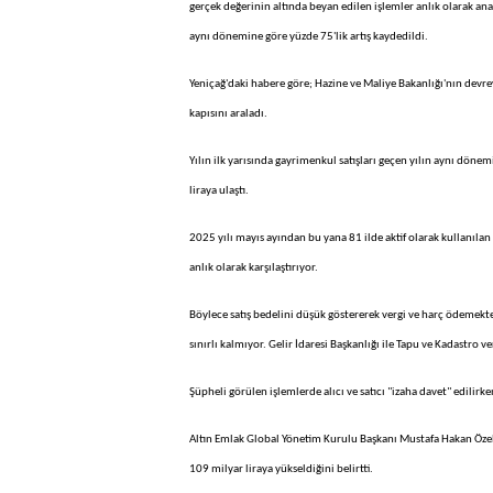
gerçek değerinin altında beyan edilen işlemler anlık olarak anali
aynı dönemine göre yüzde 75'lik artış kaydedildi.
Yeniçağ'daki habere göre; Hazine ve Maliye Bakanlığı'nın devre
kapısını araladı.
Yılın ilk yarısında gayrimenkul satışları geçen yılın aynı döne
liraya ulaştı.
2025 yılı mayıs ayından bu yana 81 ilde aktif olarak kullanılan 
anlık olarak karşılaştırıyor.
Böylece satış bedelini düşük göstererek vergi ve harç ödemekten
sınırlı kalmıyor. Gelir İdaresi Başkanlığı ile Tapu ve Kadastro v
Şüpheli görülen işlemlerde alıcı ve satıcı "izaha davet" edilirk
Altın Emlak Global Yönetim Kurulu Başkanı Mustafa Hakan Özelma
109 milyar liraya yükseldiğini belirtti.