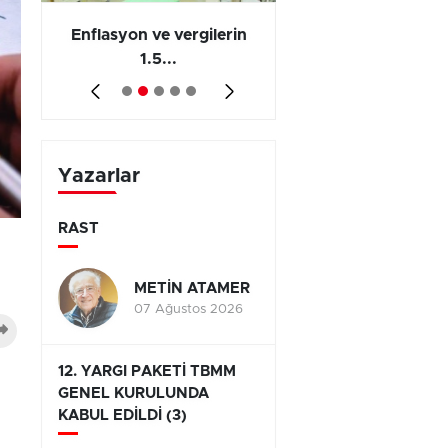
 en
Enflasyon ve vergilerin
Barış yatırımı, üre
1.5...
ve...
Yazarlar
RAST
METİN ATAMER
07 Ağustos 2026
12. YARGI PAKETİ TBMM
GENEL KURULUNDA
KABUL EDİLDİ (3)