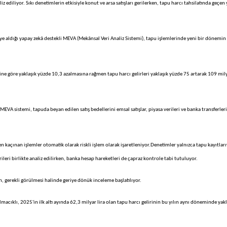
z ediliyor. Sıkı denetimlerin etkisiyle konut ve arsa satışları gerilerken, tapu harcı tahsilatında geçen 
ye aldığı yapay zekâ destekli MEVA (Mekânsal Veri Analiz Sistemi), tapu işlemlerinde yeni bir dönemin
mine göre yaklaşık yüzde 10,3 azalmasına rağmen tapu harcı gelirleri yaklaşık yüzde 75 artarak 109 mil
MEVA sistemi, tapuda beyan edilen satış bedellerini emsal satışlar, piyasa verileri ve banka transferler
 kaçınan işlemler otomatik olarak riskli işlem olarak işaretleniyor.Denetimler yalnızca tapu kayıtları
erileri birlikte analiz edilirken, banka hesap hareketleri de çapraz kontrole tabi tutuluyor.
en, gerekli görülmesi halinde geriye dönük inceleme başlatılıyor.
cıklı, 2025'in ilk altı ayında 62,3 milyar lira olan tapu harcı gelirinin bu yılın aynı döneminde yakl