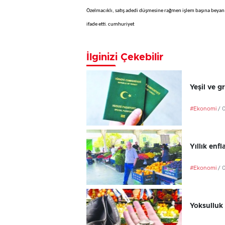
Özelmacıklı, satış adedi düşmesine rağmen işlem başına beyan e
ifade etti. cumhuriyet
İlginizi Çekebilir
Yeşil ve g
#Ekonomi
/ 
Yıllık en
#Ekonomi
/ 
Yoksulluk 