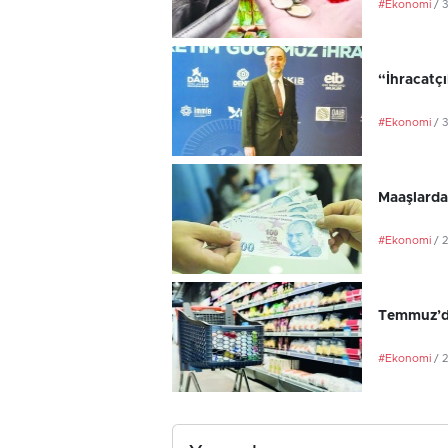
#Ekonomi
/ 
“İhracatç
#Ekonomi
/ 
Maaşlarda
#Ekonomi
/ 
Temmuz’da
#Ekonomi
/ 