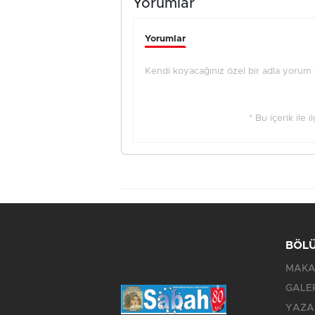
Yorumlar
Yorumlar
Kendi koyacağınız özel bir adla yorum ya
* Bu içerik ile 
BÖL
MAKA
GALE
YAZA