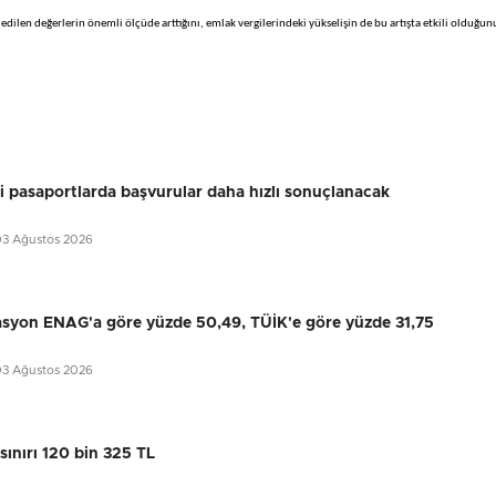
dilen değerlerin önemli ölçüde arttığını, emlak vergilerindeki yükselişin de bu artışta etkili olduğun
ri pasaportlarda başvurular daha hızlı sonuçlanacak
03 Ağustos 2026
flasyon ENAG'a göre yüzde 50,49, TÜİK'e göre yüzde 31,75
03 Ağustos 2026
sınırı 120 bin 325 TL