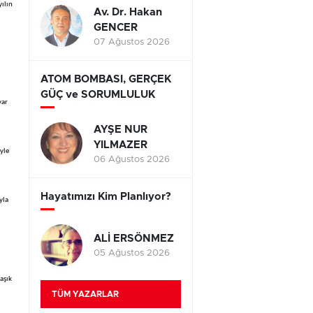
yılın
Av. Dr. Hakan
GENCER
07 Ağustos 2026
ATOM BOMBASI, GERÇEK
GÜÇ ve SORUMLULUK
yar
AYŞE NUR
YILMAZER
iyle
06 Ağustos 2026
Hayatımızı Kim Planlıyor?
yla
ALİ ERSÖNMEZ
05 Ağustos 2026
aşık
TÜM YAZARLAR