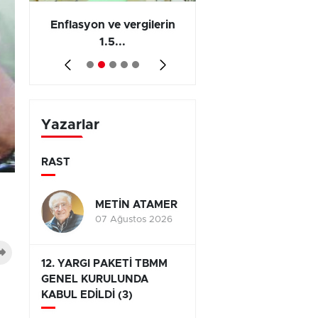
 en
Enflasyon ve vergilerin
Barış yatırımı, üre
1.5...
ve...
Yazarlar
RAST
METİN ATAMER
07 Ağustos 2026
12. YARGI PAKETİ TBMM
GENEL KURULUNDA
KABUL EDİLDİ (3)