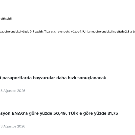
 yükseldi.
at ciro endeksi yüzde 0,9 azaldı. Ticaret ciro endeksi yüzde 4,9, hizmet ciro endeksi ise yüzde 2,8 artı
ri pasaportlarda başvurular daha hızlı sonuçlanacak
03 Ağustos 2026
flasyon ENAG'a göre yüzde 50,49, TÜİK'e göre yüzde 31,75
03 Ağustos 2026