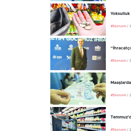
Yoksulluk 
#Ekonomi
/ 
“İhracatç
#Ekonomi
/ 
Maaşlarda
#Ekonomi
/ 
Temmuz’da
#Ekonomi
/ 