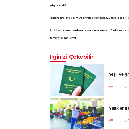
artış kaydetti.
Toplam ciro endeksi mart ayında bir önceki aya göre yüzde 4,4
Aylık bazda sanayi sektörü ciro endeksi yüzde 5,7 artarken, inşa
gösterdi.cumhuriyet
İlginizi Çekebilir
Yeşil ve g
#Ekonomi
/ 
Yıllık en
#Ekonomi
/ 