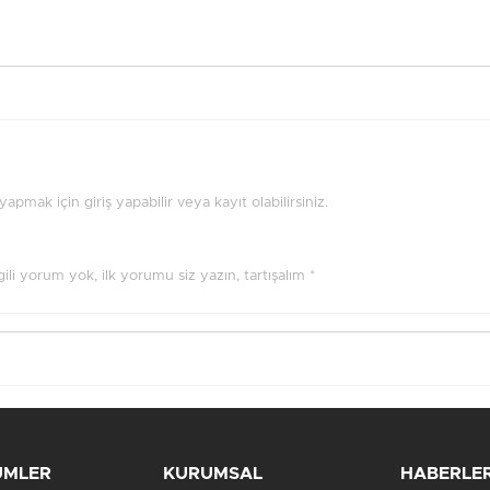
pmak için giriş yapabilir veya kayıt olabilirsiniz.
ilgili yorum yok, ilk yorumu siz yazın, tartışalım *
ÜMLER
KURUMSAL
HABERLE