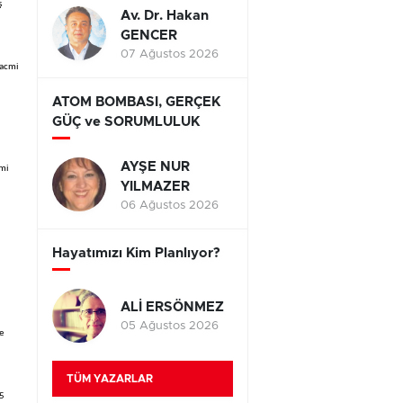
ş
Av. Dr. Hakan
GENCER
07 Ağustos 2026
hacmi
ATOM BOMBASI, GERÇEK
GÜÇ ve SORUMLULUK
AYŞE NUR
cmi
YILMAZER
06 Ağustos 2026
Hayatımızı Kim Planlıyor?
ALİ ERSÖNMEZ
05 Ağustos 2026
e
TÜM YAZARLAR
,5