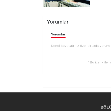
Yorumlar
Yorumlar
Kendi koyacağınız özel bir adla yorum ya
* Bu içerik ile 
BÖL