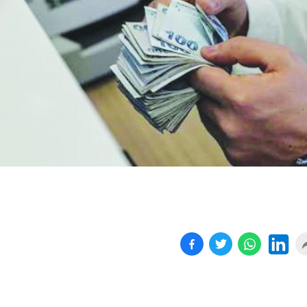
Birçok uyku hastalığının
En ucuz sigara 120 TL,
tan...
pa...