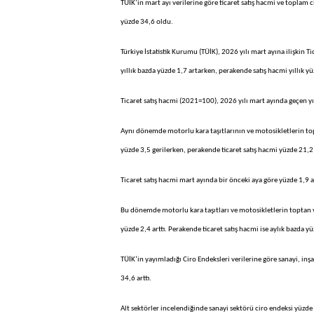
TÜİK’in mart ayı verilerine göre ticaret satış hacmi ve toplam c
yüzde 34,6 oldu.
Türkiye İstatistik Kurumu (TÜİK), 2026 yılı mart ayına ilişkin Ti
yıllık bazda yüzde 1,7 artarken, perakende satış hacmi yıllık y
Ticaret satış hacmi (2021=100), 2026 yılı mart ayında geçen yıl
Aynı dönemde motorlu kara taşıtlarının ve motosikletlerin topt
yüzde 3,5 gerilerken, perakende ticaret satış hacmi yüzde 21,2 
Ticaret satış hacmi mart ayında bir önceki aya göre yüzde 1,9 ar
Bu dönemde motorlu kara taşıtları ve motosikletlerin toptan ve
yüzde 2,4 arttı. Perakende ticaret satış hacmi ise aylık bazda y
TÜİK’in yayımladığı Ciro Endeksleri verilerine göre sanayi, inş
34,6 arttı.
Alt sektörler incelendiğinde sanayi sektörü ciro endeksi yüzde