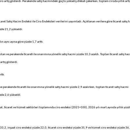
iro artış gösterdi. Perakende satış hacmindeki güçlü yükseliş dikkat çekerken, toplam ciroda yıllık artı
caret Satış Hacim Endeksi ile Ciro Endeksleri verilerini yayımladı. Açıklanan verilere göre ticaret satış 
üzde 21,2 yükseldi.
ın aynı ayına göre yüzde 1,7 arttı.
an ve perakende ticareti ile onarımına yönelik satış hacmi yüzde 10,3 azaldı. Toptan ticaret satış ha
artış gösterdi.
ttı.
 perakende ticareti ile onarımına yönelik satış hacmi yüzde 2,9 azalırken, toptan ticaret satış hacmi
üzde 2,6 yükseldi.
aat, ticaret ve hizmet sektörleri toplamında ciro endeksi (2021=100), 2026 yılı mart ayında yıllık yüzd
 33,2, inşaat ciro endeksi yüzde 22,0, ticaret ciro endeksi yüzde 35,9 ve hizmet ciro endeksi yüzde 36