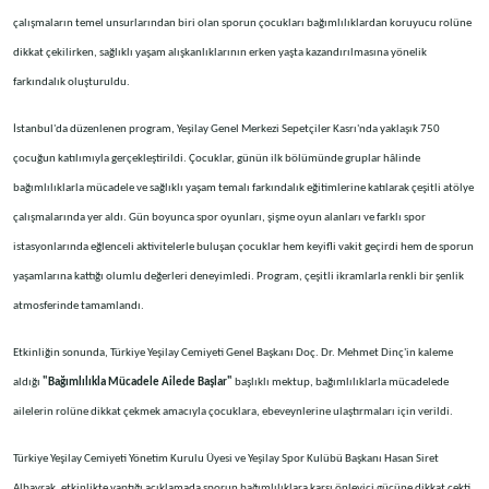
çalışmaların temel unsurlarından biri olan sporun çocukları bağımlılıklardan koruyucu rolüne
dikkat çekilirken, sağlıklı yaşam alışkanlıklarının erken yaşta kazandırılmasına yönelik
farkındalık oluşturuldu.
İstanbul'da düzenlenen program, Yeşilay Genel Merkezi Sepetçiler Kasrı'nda yaklaşık 750
çocuğun katılımıyla gerçekleştirildi. Çocuklar, günün ilk bölümünde gruplar hâlinde
bağımlılıklarla mücadele ve sağlıklı yaşam temalı farkındalık eğitimlerine katılarak çeşitli atölye
çalışmalarında yer aldı. Gün boyunca spor oyunları, şişme oyun alanları ve farklı spor
istasyonlarında eğlenceli aktivitelerle buluşan çocuklar hem keyifli vakit geçirdi hem de sporun
yaşamlarına kattığı olumlu değerleri deneyimledi. Program, çeşitli ikramlarla renkli bir şenlik
atmosferinde tamamlandı.
Etkinliğin sonunda, Türkiye Yeşilay Cemiyeti Genel Başkanı Doç. Dr. Mehmet Dinç'in kaleme
aldığı
"Bağımlılıkla Mücadele Ailede Başlar"
başlıklı mektup, bağımlılıklarla mücadelede
ailelerin rolüne dikkat çekmek amacıyla çocuklara, ebeveynlerine ulaştırmaları için verildi.
Türkiye Yeşilay Cemiyeti Yönetim Kurulu Üyesi ve Yeşilay Spor Kulübü Başkanı Hasan Siret
Albayrak, etkinlikte yaptığı açıklamada sporun bağımlılıklara karşı önleyici gücüne dikkat çekti.