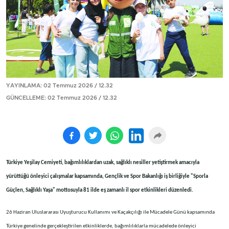
YAYINLAMA: 02 Temmuz 2026 / 12.32
GÜNCELLEME: 02 Temmuz 2026 / 12.32
Türkiye Yeşilay Cemiyeti, bağımlılıklardan uzak, sağlıklı nesiller yetiştirmek amacıyla
yürüttüğü önleyici çalışmalar kapsamında, Gençlik ve Spor Bakanlığı iş birliğiyle "Sporla
Güçlen, Sağlıklı Yaşa" mottosuyla 81 ilde eş zamanlı il spor etkinlikleri düzenledi.
26 Haziran Uluslararası Uyuşturucu Kullanımı ve Kaçakçılığı ile Mücadele Günü kapsamında
Türkiye genelinde gerçekleştirilen etkinliklerde, bağımlılıklarla mücadelede önleyici