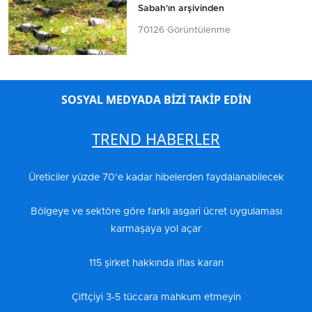
Sabah'ın arşivinden
70126 Görüntülenme
SOSYAL MEDYADA BİZİ TAKİP EDİN
TREND HABERLER
Üreticiler yüzde 70’e kadar hibelerden faydalanabilecek
Bölgeye ve sektöre göre farklı asgari ücret uygulaması
karmaşaya yol açar
115 şirket hakkında iflas kararı
Çiftçiyi 3-5 tüccara mahkum etmeyin