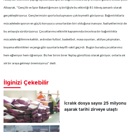
Albayrak, “Gençlik ve Spor Bakanlığımızın iş birliğiyle bu etkinliği 81 ilde eş zamanlı olarak
gerçekleştiriyoruz. Gençlerimizin sporla buluşmasını çok kıymetli görüyoruz. Bağımlılıklarla
mücadelede sporun en güçlü koruyucu unsurlardan biri olduğuna inanıyor, faaliyetlerimizi de
bu anlayışla sürdürüyoruz. Çocuklarımız etkinlik kapsamında önce kısa bir bağımlılıkla
mücadele eğitimine katıldı, ardından futbol, basketbol, masa oyunları, atölye çalışmaları,
boyama etkinlikleri ve jenga gibi oyunlarla keyifli vakit geçirdi. Bugün burada çocuklarımız
hem eğleniyor hem öğreniyor. Biz her birini birer Yeşilay gönüllüsü olarak görüyor, onlarla sık
sık bir araya gelmeyi önemsiyoruz” dedi.
İlginizi Çekebilir
İcralık dosya sayısı 25 milyonu
aşarak tarihi zirveye ulaştı