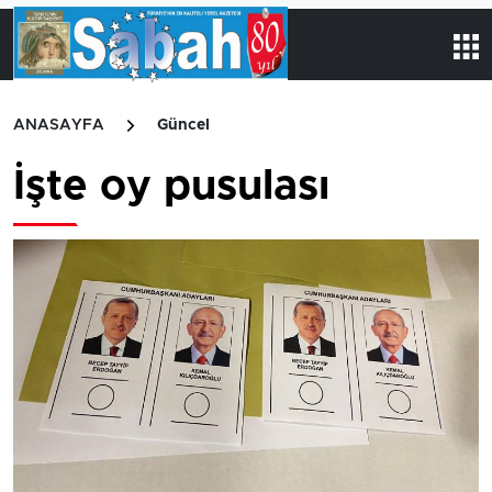
ANASAYFA
Güncel
İşte oy pusulası