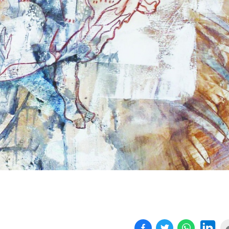
Birçok uyku hastalığının
En ucuz sigara 120 TL,
tan...
pa...