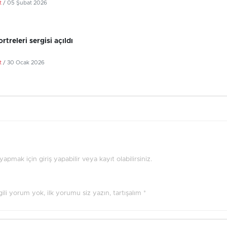
t
/ 05 Şubat 2026
rtreleri sergisi açıldı
t
/ 30 Ocak 2026
pmak için giriş yapabilir veya kayıt olabilirsiniz.
ilgili yorum yok, ilk yorumu siz yazın, tartışalım *