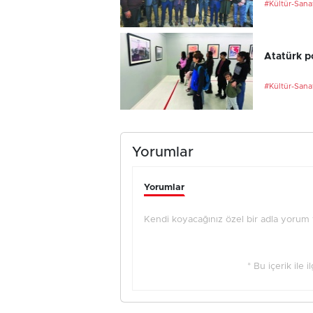
#Kültür-Sana
Atatürk po
#Kültür-Sana
Yorumlar
Yorumlar
Kendi koyacağınız özel bir adla yorum ya
* Bu içerik ile 