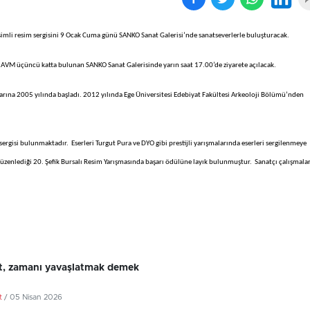
isimli resim sergisini 9 Ocak Cuma günü SANKO Sanat Galerisi’nde sanatseverlerle buluşturacak.
k AVM üçüncü katta bulunan SANKO Sanat Galerisinde yarın saat 17.00’de ziyarete açılacak.
arına 2005 yılında başladı. 2012 yılında Ege Üniversitesi Edebiyat Fakültesi Arkeoloji Bölümü’nden
sergisi bulunmaktadır. Eserleri Turgut Pura ve DYO gibi prestijli yarışmalarında eserleri sergilenmeye
üzenlediği 20. Şefik Bursalı Resim Yarışmasında başarı ödülüne layık bulunmuştur. Sanatçı çalışmalar
, zamanı yavaşlatmak demek
t
/ 05 Nisan 2026