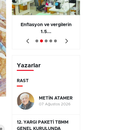
 en
Enflasyon ve vergilerin
Barış yatırımı, üre
1.5...
ve...
Yazarlar
RAST
METİN ATAMER
07 Ağustos 2026
12. YARGI PAKETİ TBMM
GENEL KURULUNDA