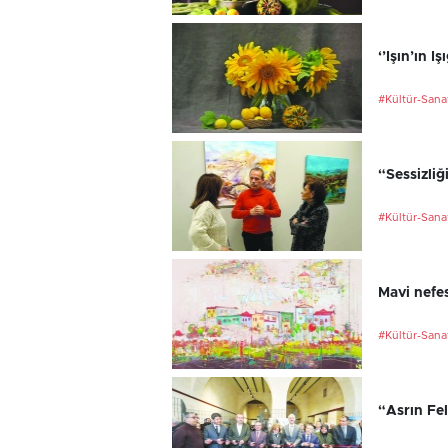
‘’Işın’ın I
#Kültür-Sana
“Sessizliğ
#Kültür-Sana
Mavi nefes
#Kültür-Sana
“Asrın Fel