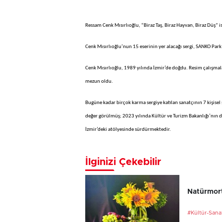
Ressam Cenk Mısırlıoğlu, “Biraz Taş, Biraz Hayvan, Biraz Düş” 
Cenk Mısırlıoğlu’nun 15 eserinin yer alacağı sergi, SANKO Par
Cenk Mısırlıoğlu, 1989 yılında İzmir’de doğdu. Resim çalışmal
mezun oldu.
Bugüne kadar birçok karma sergiye katılan sanatçının 7 kişisel 
değer görülmüş; 2023 yılında Kültür ve Turizm Bakanlığı’nın d
İzmir’deki atölyesinde sürdürmektedir.
İlginizi Çekebilir
Natürmort
#Kültür-Sana